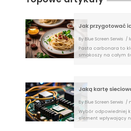
Jak przygotować i
By
Blue Screen Serwis
/
l
Pasta carbonara to kl
smakoszy na całym świ
Jaką kartę siecio
By
Blue Screen Serwis
/
Wybór odpowiedniej k
element wpływający na