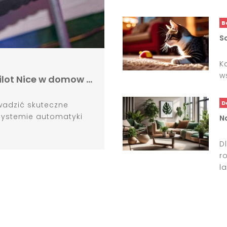
B
So
K
w
lot Nice w domow …
D
wadzić skuteczne
ystemie automatyki
N
D
r
la