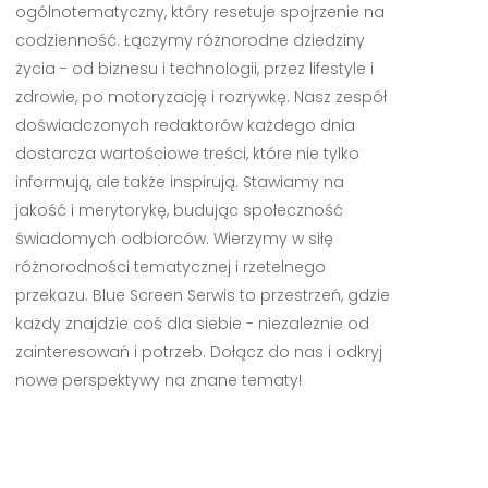
ogólnotematyczny, który resetuje spojrzenie na
codzienność. Łączymy różnorodne dziedziny
życia - od biznesu i technologii, przez lifestyle i
zdrowie, po motoryzację i rozrywkę. Nasz zespół
doświadczonych redaktorów każdego dnia
dostarcza wartościowe treści, które nie tylko
informują, ale także inspirują. Stawiamy na
jakość i merytorykę, budując społeczność
świadomych odbiorców. Wierzymy w siłę
różnorodności tematycznej i rzetelnego
przekazu. Blue Screen Serwis to przestrzeń, gdzie
każdy znajdzie coś dla siebie - niezależnie od
zainteresowań i potrzeb. Dołącz do nas i odkryj
nowe perspektywy na znane tematy!