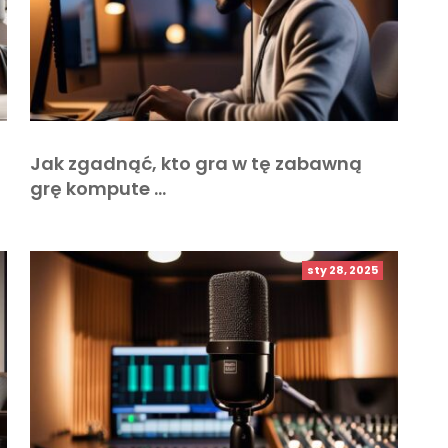
Jak zgadnąć, kto gra w tę zabawną
grę kompute …
sty 28, 2025