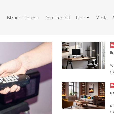
Biznes i finanse
Dom i ogród
Inne
Moda
B
E
W
g
R
N
R
o