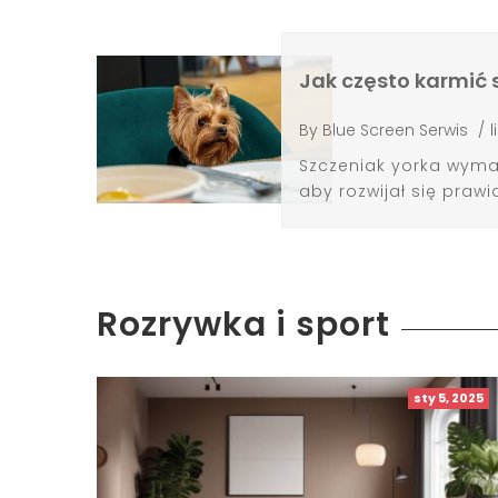
Jak często karmić s
By
Blue Screen Serwis
/
l
Szczeniak yorka wymag
aby rozwijał się prawid
Rozrywka i sport
sty 5, 2025