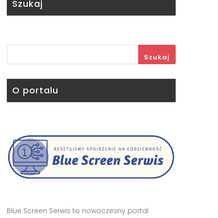
Szukaj
Szukaj
O portalu
Blue Screen Serwis to nowoczesny portal