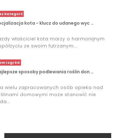
ez kategorii
cjalizacja kota - klucz do udanego wyc …
ażdy właściciel kota marzy o harmonijnym
spółżyciu ze swoim futrzanym...
om i ogród
ajlepsze sposoby podlewania roślin don …
la wielu zapracowanych osób opieka nad
oślinami domowymi może stanowić nie
da...