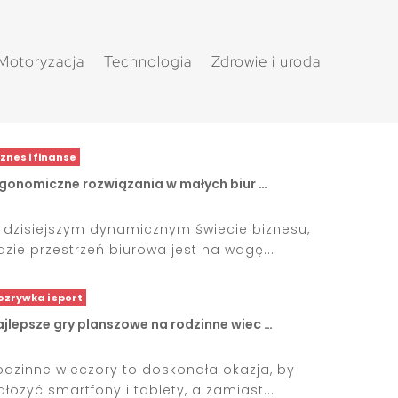
Motoryzacja
Technologia
Zdrowie i uroda
iznes i finanse
rgonomiczne rozwiązania w małych biur …
 dzisiejszym dynamicznym świecie biznesu,
dzie przestrzeń biurowa jest na wagę...
ozrywka i sport
ajlepsze gry planszowe na rodzinne wiec …
odzinne wieczory to doskonała okazja, by
dłożyć smartfony i tablety, a zamiast...