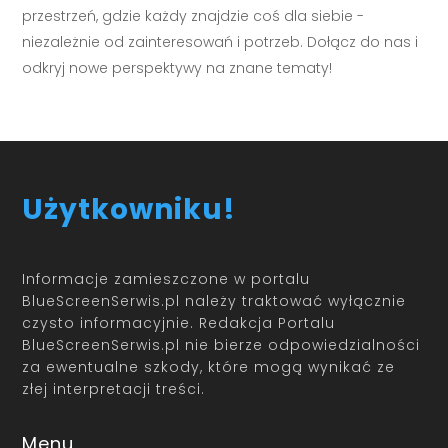
przestrzeń, gdzie każdy znajdzie coś dla siebie -
niezależnie od zainteresowań i potrzeb. Dołącz do nas i
odkryj nowe perspektywy na znane tematy!
Użytkowniku!
Informacje zamieszczone w portalu
BlueScreenSerwis.pl należy traktować wyłącznie
czysto informacyjnie. Redakcja Portalu
BlueScreenSerwis.pl nie bierze odpowiedzialności
za ewentualne szkody, które mogą wynikać ze
złej interpretacji treści.
Menu