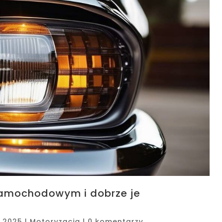
samochodowym i dobrze je
, 2025
|
Motoryzacja
|
0 komentarzy