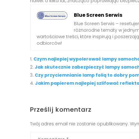
nawet o kilka lat, znacząco poprawiając bezpie
Blue Screen Serwis
Blue Screen Serwis – resetuj
różnorodne tematy w jednym 
wartościowe treści, które inspirują i poszerz
odbiorców!
Czym najlepiej wypolerować lampy samoc
Jak skutecznie zabezpieczyć lampy samoc
Czy przyciemnianie lamp folią to dobry pom
Jakim papierem najlepiej szlifować refle
Prześlij komentarz
Twój adres email nie zostanie opublikowany.
Wym