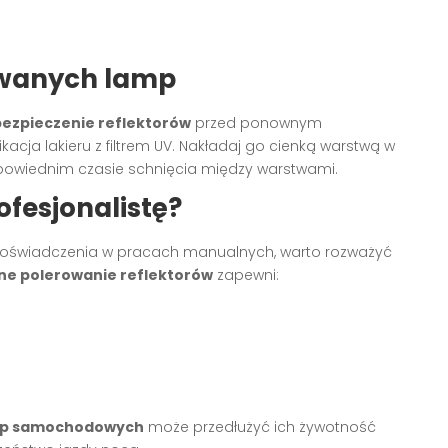
owanych lamp
ezpieczenie reflektorów
przed ponownym
acja lakieru z filtrem UV. Nakładaj go cienką warstwą w
powiednim czasie schnięcia między warstwami.
ofesjonalistę?
 doświadczenia w pracach manualnych, warto rozważyć
ne polerowanie reflektorów
zapewni:
mp samochodowych
może przedłużyć ich żywotność