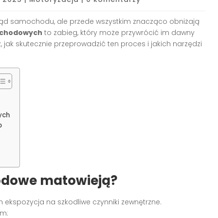
wygląd samochodu, ale przede wszystkim znacząco obniżają
ochodowych
to zabieg, który może przywrócić im dawny
jak skutecznie przeprowadzić ten proces i jakich narzędzi
ych
p
odowe matowieją?
h ekspozycja na szkodliwe czynniki zewnętrzne.
em: