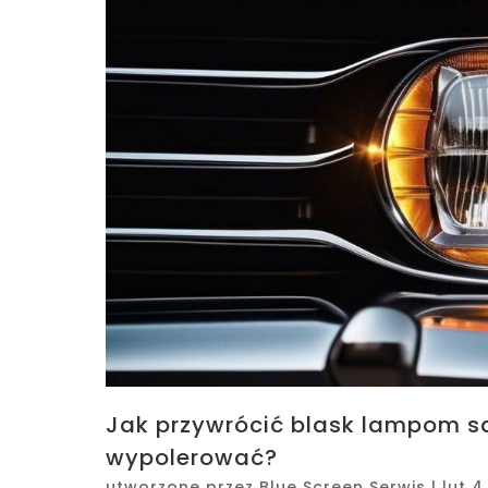
Jak przywrócić blask lampom 
wypolerować?
utworzone przez
Blue Screen Serwis
|
lut 4