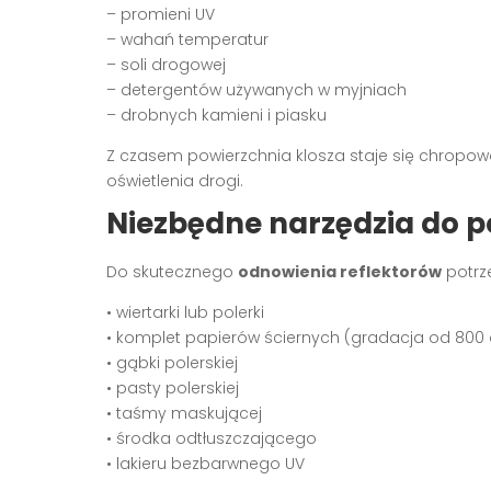
– promieni UV
– wahań temperatur
– soli drogowej
– detergentów używanych w myjniach
– drobnych kamieni i piasku
Z czasem powierzchnia klosza staje się chropowa
oświetlenia drogi.
Niezbędne narzędzia do 
Do skutecznego
odnowienia reflektorów
potrz
• wiertarki lub polerki
• komplet papierów ściernych (gradacja od 800
• gąbki polerskiej
• pasty polerskiej
• taśmy maskującej
• środka odtłuszczającego
• lakieru bezbarwnego UV