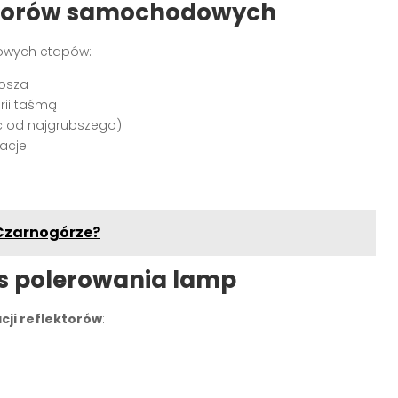
ektorów samochodowych
czowych etapów:
losza
rii taśmą
c od najgrubszego)
acje
 Czarnogórze?
as polerowania lamp
cji reflektorów
: