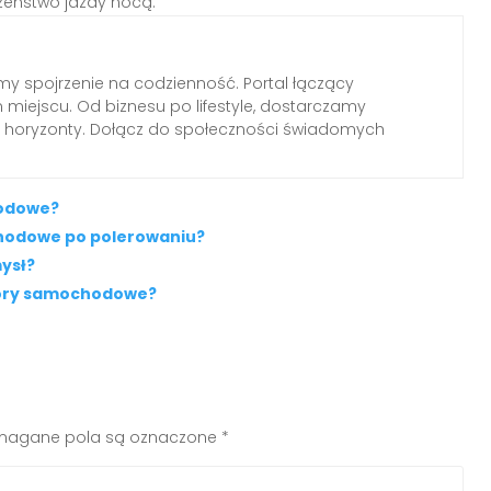
czeństwo jazdy nocą.
emy spojrzenie na codzienność. Portal łączący
miejscu. Od biznesu po lifestyle, dostarczamy
ają horyzonty. Dołącz do społeczności świadomych
hodowe?
hodowe po polerowaniu?
ysł?
ktory samochodowe?
agane pola są oznaczone
*