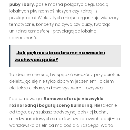
puby i bary
, gdzie można połączyć degustację
lokalnych piw rzemieślniczych czy koktajli z
przekąskami. Wiele z tych miejsc organizuje wieczory
tematyczne, koncerty na żywo czy quizy, tworząc
unikalną atmosferę i przyciągając lokalną
społeczność.
Jak pięknie ubrać bramę na wesele i
zachwycić gości?
To idealne miejsca, by spędzić wieczór z przyjaciółmi,
delektując się nie tylko dobrym jedzeniem i piciem,
ale także ciekawym towarzystwem i rozrywką.
Podsumowując,
Bemowo oferuje niezwykle
różnorodną i bogatą scenę kulinarną
. Niezależnie
od tego, czy szukasz tradycyjnej polskiej kuchni,
międzynarodowych smaków, czy zdrowych opcji – ta
warszawska dzielnica ma coś dla każdego. Warto