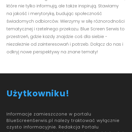
które nie tylko informują, ale także inspirują. Stawiamy
na jakość i merytorykę, budując społeczność
świadomych odbiorców. Wierzymy w siłę różnorodności
tematycznej i rzetelnego przekazu. Blue Screen Serwis to
przestrzeń, gdzie każdy znajdzie coś dla siebie -
niezależnie od zainteresowań i potrzeb. Dołącz do nas i
odkryj nowe perspektywy na znane tematy!
Użytkowniku!
Informacje zamieszczone w portalu
BlueScreenSerwis.pl należy traktować wyłącznie
czysto informacyjnie. Redakcja Portalu