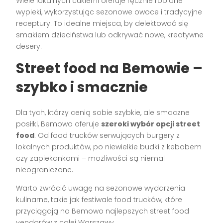
Wiele lokalnych cukierni oferuje ręcznie robione
wypieki, wykorzystując sezonowe owoce i tradycyjne
receptury. To idealne miejsca, by delektować się
smakiem dzieciństwa lub odkrywać nowe, kreatywne
desery.
Street food na Bemowie –
szybko i smacznie
Dla tych, którzy cenią sobie szybkie, ale smaczne
posiłki, Bemowo oferuje
szeroki wybór opcji street
food
. Od food trucków serwujących burgery z
lokalnych produktów, po niewielkie budki z kebabem
czy zapiekankami – możliwości są niemal
nieograniczone.
Warto zwrócić uwagę na sezonowe wydarzenia
kulinarne, takie jak festiwale food trucków, które
przyciągają na Bemowo najlepszych street food
vendorów z całej Warszawy.