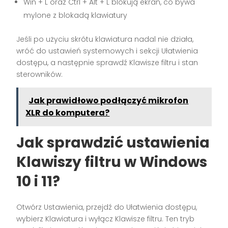
Win + L oraz Ctrl + Alt + L blokują ekran, co bywa
mylone z blokadą klawiatury
Jeśli po użyciu skrótu klawiatura nadal nie działa,
wróć do ustawień systemowych i sekcji Ułatwienia
dostępu, a następnie sprawdź Klawisze filtru i stan
sterowników.
Jak prawidłowo podłączyć mikrofon
XLR do komputera?
Jak sprawdzić ustawienia
Klawiszy filtru w Windows
10 i 11?
Otwórz Ustawienia, przejdź do Ułatwienia dostępu,
wybierz Klawiatura i wyłącz Klawisze filtru. Ten tryb