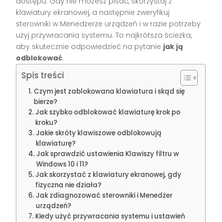
dostępu. Gdy nie możesz pisać, skorzystaj z
klawiatury ekranowej, a następnie zweryfikuj
sterowniki w Menedżerze urządzeń i w razie potrzeby
użyj przywracania systemu. To najkrótsza ścieżka,
aby skutecznie odpowiedzieć na pytanie
jak ją
odblokować
.
Spis treści
Czym jest zablokowana klawiatura i skąd się
bierze?
Jak szybko odblokować klawiaturę krok po
kroku?
Jakie skróty klawiszowe odblokowują
klawiaturę?
Jak sprawdzić ustawienia Klawiszy filtru w
Windows 10 i 11?
Jak skorzystać z klawiatury ekranowej, gdy
fizyczna nie działa?
Jak zdiagnozować sterowniki i Menedżer
urządzeń?
Kiedy użyć przywracania systemu i ustawień