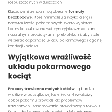
rozpuszczalnych w tłuszczach.
Kluczowymi trendami są obecnie
formuły
bezzbożowe
, które minimalizują ryzyko alergii i
nadwrażliwości pokarmowych. Warto wybierać
karmy konsultowane weterynaryjnie, wzmacniane
naturalnymi probiotykami i prebiotykami, aby stale
wspierać odporność układu pokarmowego i ogólnej
kondycji kociaka.
Wyjątkowa wrażliwość
układu pokarmowego
kociąt
Procesy trawienne małych kotków
są bardzo
wrażliwe w początkowej fazie życia. Niewłaściwy
dobór pokarmu prowadzi do problemów
trawiennych i zahamowania prawidłowego rozwoju.
Karmy dedykowane dla kociąt są lekkostrawne,