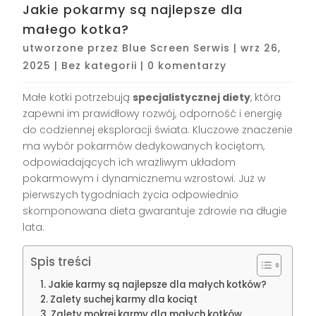
Jakie pokarmy są najlepsze dla
małego kotka?
utworzone przez
Blue Screen Serwis
|
wrz 26,
2025
|
Bez kategorii
|
0 komentarzy
Małe kotki potrzebują
specjalistycznej diety
, która
zapewni im prawidłowy rozwój, odporność i energię
do codziennej eksploracji świata. Kluczowe znaczenie
ma wybór pokarmów dedykowanych kociętom,
odpowiadających ich wrażliwym układom
pokarmowym i dynamicznemu wzrostowi. Już w
pierwszych tygodniach życia odpowiednio
skomponowana dieta gwarantuje zdrowie na długie
lata.
Spis treści
Jakie karmy są najlepsze dla małych kotków?
Zalety suchej karmy dla kociąt
Zalety mokrej karmy dla małych kotków