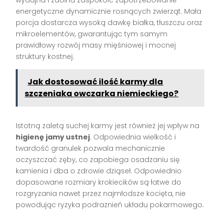
energetyczne dynamicznie rosnących zwierząt. Mała
porcja dostarcza wysoką dawkę białka, tłuszczu oraz
mikroelementów, gwarantując tym samym
prawidłowy rozwój masy mięśniowej i mocnej
struktury kostnej.
Jak dostosować ilość karmy dla
szczeniaka owczarka niemieckiego?
Istotną zaletą suchej karmy jest również jej wpływ na
higienę jamy ustnej
. Odpowiednia wielkość i
twardość granulek pozwala mechanicznie
oczyszczać zęby, co zapobiega osadzaniu się
kamienia i dba o zdrowie dziąseł. Odpowiednio
dopasowane rozmiary krokiecików są łatwe do
rozgryzania nawet przez najmłodsze kocięta, nie
powodując ryzyka podrażnień układu pokarmowego.