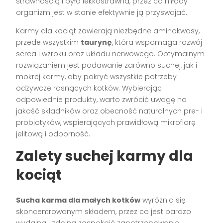
strawnością i była lekkostrawna, przez co młody
organizm jest w stanie efektywnie ją przyswajać.
Karmy dla kociąt zawierają niezbędne aminokwasy,
przede wszystkim
taurynę
, która wspomaga rozwój
serca i wzroku oraz układu nerwowego. Optymalnym
rozwiązaniem jest podawanie zarówno suchej, jak i
mokrej karmy, aby pokryć wszystkie potrzeby
odżywcze rosnących kotków. Wybierając
odpowiednie produkty, warto zwrócić uwagę na
jakość składników oraz obecność naturalnych pre- i
probiotyków, wspierających prawidłową mikroflorę
jelitową i odporność.
Zalety suchej karmy dla
kociąt
Sucha karma dla małych kotków
wyróżnia się
skoncentrowanym składem, przez co jest bardzo
wydajna i zdolna zaspokoić zapotrzebowanie