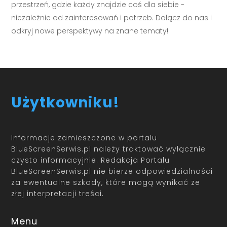
przestrzeń, gdzie każdy znajdzie coś dla siebie -
niezależnie od zainteresowań i potrzeb. Dołącz do nas i
odkryj nowe perspektywy na znane tematy!
Użytkowniku!
Informacje zamieszczone w portalu
BlueScreenSerwis.pl należy traktować wyłącznie
czysto informacyjnie. Redakcja Portalu
BlueScreenSerwis.pl nie bierze odpowiedzialności
za ewentualne szkody, które mogą wynikać ze
złej interpretacji treści.
Menu