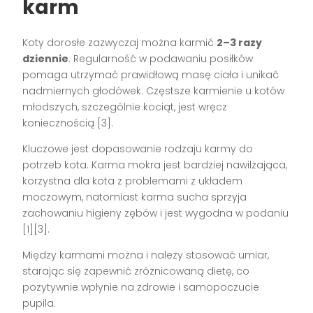
karm
Koty dorosłe zazwyczaj można karmić
2–3 razy
dziennie
. Regularność w podawaniu posiłków
pomaga utrzymać prawidłową masę ciała i unikać
nadmiernych głodówek. Częstsze karmienie u kotów
młodszych, szczególnie kociąt, jest wręcz
koniecznością [3].
Kluczowe jest dopasowanie rodzaju karmy do
potrzeb kota. Karma mokra jest bardziej nawilżająca,
korzystna dla kota z problemami z układem
moczowym, natomiast karma sucha sprzyja
zachowaniu higieny zębów i jest wygodna w podaniu
[1][3].
Między karmami można i należy stosować umiar,
starając się zapewnić zróżnicowaną dietę, co
pozytywnie wpłynie na zdrowie i samopoczucie
pupila.