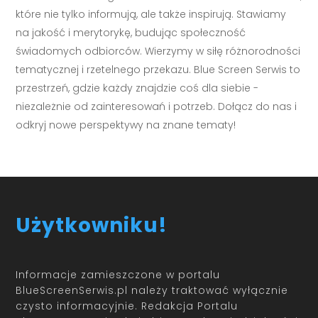
które nie tylko informują, ale także inspirują. Stawiamy
na jakość i merytorykę, budując społeczność
świadomych odbiorców. Wierzymy w siłę różnorodności
tematycznej i rzetelnego przekazu. Blue Screen Serwis to
przestrzeń, gdzie każdy znajdzie coś dla siebie -
niezależnie od zainteresowań i potrzeb. Dołącz do nas i
odkryj nowe perspektywy na znane tematy!
Użytkowniku!
Informacje zamieszczone w portalu
BlueScreenSerwis.pl należy traktować wyłącznie
czysto informacyjnie. Redakcja Portalu