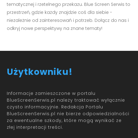
tematycznej i rzetelnego przekazu. Blue Screen Serwis to
przestrzeń, gdzie każdy znajdzie coś dla siebie -
niezależnie od zainteresowań i potrzeb. Dołącz do nas i
odkryj nowe perspektywy na znane tematy!
Użytkowniku!
Informacje zamieszczone w portalu
BlueScreenSerwis.pl należy traktować wyłącznie
czysto informacyjnie. Redakcja Portalu
BlueScreenSerwis.pl nie bierze odpowiedzialności
za ewentualne szkody, które mogą wynikać ze
złej interpretacji treści.