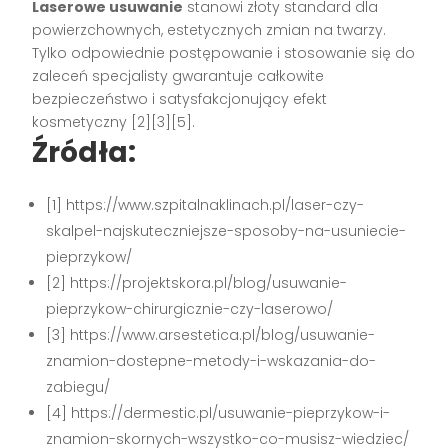
Laserowe usuwanie
stanowi złoty standard dla
powierzchownych, estetycznych zmian na twarzy.
Tylko odpowiednie postępowanie i stosowanie się do
zaleceń specjalisty gwarantuje całkowite
bezpieczeństwo i satysfakcjonujący efekt
kosmetyczny
[2][3][5]
.
Źródła:
[1] https://www.szpitalnaklinach.pl/laser-czy-
skalpel-najskuteczniejsze-sposoby-na-usuniecie-
pieprzykow/
[2] https://projektskora.pl/blog/usuwanie-
pieprzykow-chirurgicznie-czy-laserowo/
[3] https://www.arsestetica.pl/blog/usuwanie-
znamion-dostepne-metody-i-wskazania-do-
zabiegu/
[4] https://dermestic.pl/usuwanie-pieprzykow-i-
znamion-skornych-wszystko-co-musisz-wiedziec/