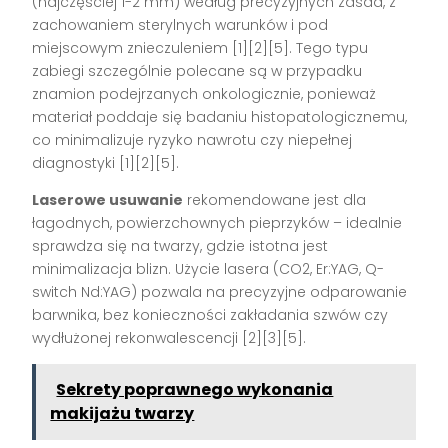
(najczęściej 1-2 mm) według precyzyjnych zasad, z
zachowaniem sterylnych warunków i pod
miejscowym znieczuleniem
[1][2][5]
. Tego typu
zabiegi szczególnie polecane są w przypadku
znamion podejrzanych onkologicznie, ponieważ
materiał poddaje się badaniu histopatologicznemu,
co minimalizuje ryzyko nawrotu czy niepełnej
diagnostyki
[1][2][5]
.
Laserowe usuwanie
rekomendowane jest dla
łagodnych, powierzchownych pieprzyków – idealnie
sprawdza się na twarzy, gdzie istotna jest
minimalizacja blizn. Użycie lasera (CO2, Er:YAG, Q-
switch Nd:YAG) pozwala na precyzyjne odparowanie
barwnika, bez konieczności zakładania szwów czy
wydłużonej rekonwalescencji
[2][3][5]
.
Sekrety poprawnego wykonania
makijażu twarzy