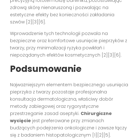
precyzyjną fototermolizę barwnika, pozostawiając
zdrową skórę nienaruszoną i pozwalając na
estetyczne efekty bez konieczności zakładania
szwów
[2][3][6]
.
Wprowadzenie tych technologii pozwala na
bezpieczne oraz komfortowe usunięcie pieprzyków z
twarzy, przy minimalizacji ryzyka powikłań i
niepożądanych efektów kosmetycznych
[2][3][6]
.
Podsumowanie
Najważniejszym elementem bezpiecznego usunięcia
pieprzyka z twarzy pozostaje profesjonalna
konsultacja dermatologiczna, właściwy dobór
metody zabiegowej oraz rygorystyczne
przestrzeganie zasad aseptyki.
Chirurgiczne
wycięcie
jest preferowane przy zmianach
budzących podejrzenia onkologiczne i zawsze łączy
się z badaniem histopatologicznym
[1][2][5]
.