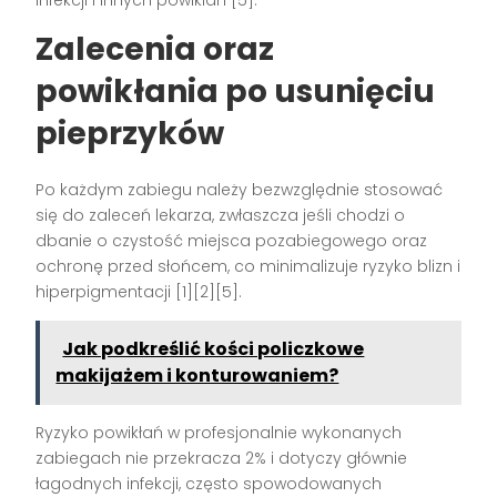
Zalecenia oraz
powikłania po usunięciu
pieprzyków
Po każdym zabiegu należy bezwzględnie stosować
się do zaleceń lekarza, zwłaszcza jeśli chodzi o
dbanie o czystość miejsca pozabiegowego oraz
ochronę przed słońcem, co minimalizuje ryzyko blizn i
hiperpigmentacji
[1][2][5]
.
Jak podkreślić kości policzkowe
makijażem i konturowaniem?
Ryzyko powikłań w profesjonalnie wykonanych
zabiegach nie przekracza 2% i dotyczy głównie
łagodnych infekcji, często spowodowanych