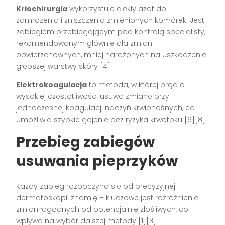
Kriochirurgia
wykorzystuje ciekły azot do
zamrożenia i zniszczenia zmienionych komórek. Jest
zabiegiem przebiegającym pod kontrolą specjalisty,
rekomendowanym głównie dla zmian
powierzchownych, mniej narażonych na uszkodzenie
głębszej warstwy skóry
[4]
.
Elektrokoagulacja
to metoda, w której prąd o
wysokiej częstotliwości usuwa zmianę przy
jednoczesnej koagulacji naczyń krwionośnych, co
umożliwia szybkie gojenie bez ryzyka krwotoku
[6][8]
.
Przebieg zabiegów
usuwania pieprzyków
Każdy zabieg rozpoczyna się od precyzyjnej
dermatoskopii znamię – kluczowe jest rozróżnienie
zmian łagodnych od potencjalnie złośliwych, co
wpływa na wybór dalszej metody
[1][3]
.