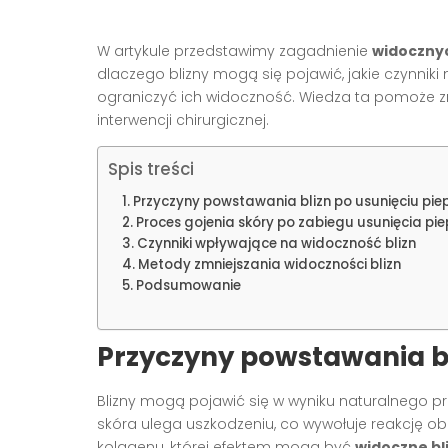
W artykule przedstawimy zagadnienie
widocznyc
dlaczego blizny mogą się pojawić, jakie czynnik
ograniczyć ich widoczność. Wiedza ta pomoże 
interwencji chirurgicznej.
Spis treści
Przyczyny powstawania blizn po usunięciu pie
Proces gojenia skóry po zabiegu usunięcia pi
Czynniki wpływające na widoczność blizn
Metody zmniejszania widoczności blizn
Podsumowanie
Przyczyny powstawania bl
Blizny mogą pojawić się w wyniku naturalnego p
skóra ulega uszkodzeniu, co wywołuje reakcję o
kolagenu, której efektem mogą być
widoczne bl