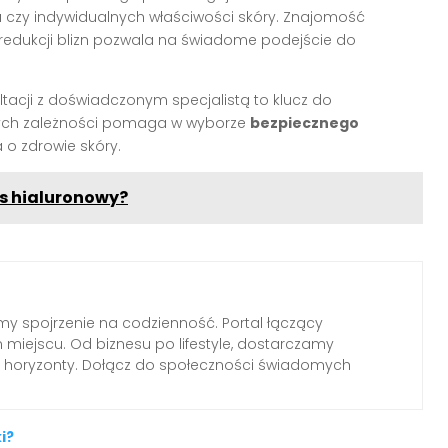
gu czy indywidualnych właściwości skóry. Znajomość
dukcji blizn pozwala na świadome podejście do
ultacji z doświadczonym specjalistą to klucz do
 tych zależności pomaga w wyborze
bezpiecznego
o zdrowie skóry.
s hialuronowy?
emy spojrzenie na codzienność. Portal łączący
miejscu. Od biznesu po lifestyle, dostarczamy
ają horyzonty. Dołącz do społeczności świadomych
i?