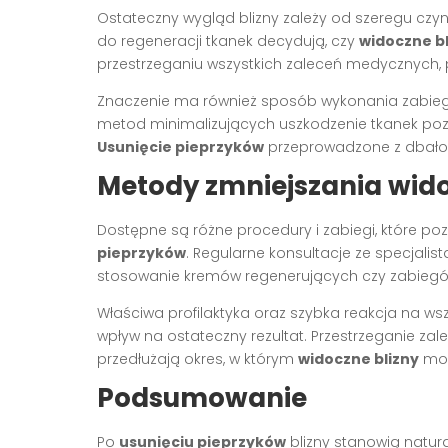
Ostateczny wygląd blizny zależy od szeregu czyn
do regeneracji tkanek decydują, czy
widoczne bl
przestrzeganiu wszystkich zaleceń medycznych
Znaczenie ma również sposób wykonania zabieg
metod minimalizujących uszkodzenie tkanek pozw
Usunięcie pieprzyków
przeprowadzone z dbałośc
Metody zmniejszania wido
Dostępne są różne procedury i zabiegi, które p
pieprzyków
. Regularne konsultacje ze specjalis
stosowanie kremów regenerujących czy zabiegó
Właściwa profilaktyka oraz szybka reakcja na ws
wpływ na ostateczny rezultat. Przestrzeganie za
przedłużają okres, w którym
widoczne blizny
mog
Podsumowanie
Po
usunięciu pieprzyków
blizny stanowią natur