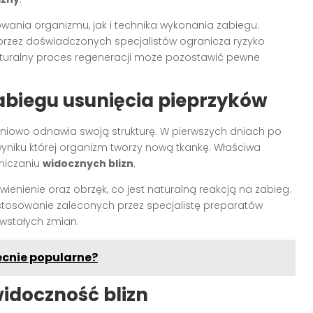
ania organizmu, jak i technika wykonania zabiegu.
rzez doświadczonych specjalistów ogranicza ryzyko
turalny proces regeneracji może pozostawić pewne
zabiegu usunięcia pieprzyków
pniowo odnawia swoją strukturę. W pierwszych dniach po
yniku której organizm tworzy nową tkankę. Właściwa
niczaniu
widocznych blizn
.
ienienie oraz obrzęk, co jest naturalną reakcją na zabieg.
stosowanie zaleconych przez specjalistę preparatów
owstałych zmian.
ecnie popularne?
idoczność blizn