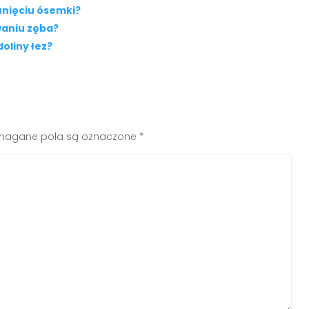
unięciu ósemki?
waniu zęba?
oliny łez?
agane pola są oznaczone
*