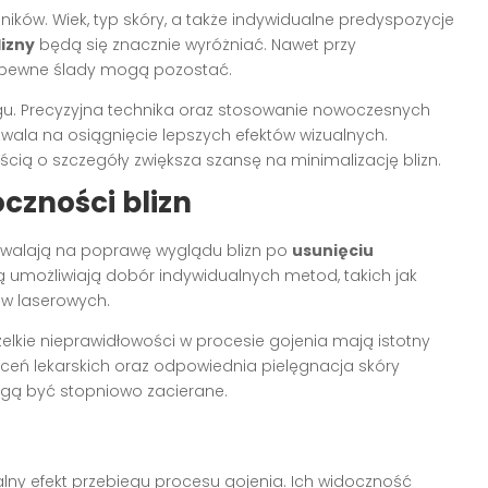
ników. Wiek, typ skóry, a także indywidualne predyspozycje
izny
będą się znacznie wyróżniać. Nawet przy
, pewne ślady mogą pozostać.
u. Precyzyjna technika oraz stosowanie nowoczesnych
ala na osiągnięcie lepszych efektów wizualnych.
ią o szczegóły zwiększa szansę na minimalizację blizn.
czności blizn
ozwalają na poprawę wyglądu blizn po
usunięciu
tą umożliwiają dobór indywidualnych metod, takich jak
w laserowych.
zelkie nieprawidłowości w procesie gojenia mają istotny
leceń lekarskich oraz odpowiednia pielęgnacja skóry
ą być stopniowo zacierane.
alny efekt przebiegu procesu gojenia. Ich widoczność