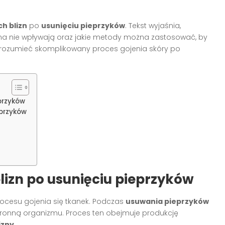
h blizn
po
usunięciu pieprzyków
. Tekst wyjaśnia,
i na nie wpływają oraz jakie metody można zastosować, by
zrozumieć skomplikowany proces gojenia skóry po
przyków
eprzyków
izn po usunięciu pieprzyków
rocesu gojenia się tkanek. Podczas
usuwania pieprzyków
bronną organizmu. Proces ten obejmuje produkcję
izny
.