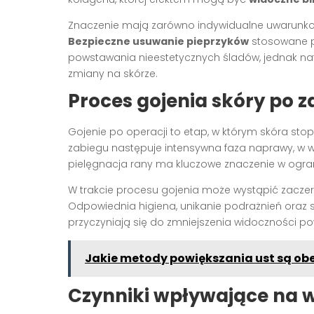
Znaczenie mają zarówno indywidualne uwarunkow
Bezpieczne usuwanie pieprzyków
stosowane p
powstawania nieestetycznych śladów, jednak na
zmiany na skórze.
Proces gojenia skóry po 
Gojenie po operacji to etap, w którym skóra sto
zabiegu następuje intensywna faza naprawy, w w
pielęgnacja rany ma kluczowe znaczenie w ogra
W trakcie procesu gojenia może wystąpić zaczerw
Odpowiednia higiena, unikanie podrażnień oraz 
przyczyniają się do zmniejszenia widoczności p
Jakie metody powiększania ust są ob
Czynniki wpływające na w