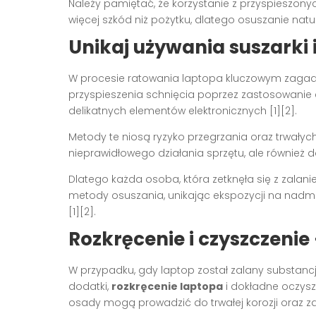
Należy pamiętać, że korzystanie z przyspieszonyc
więcej szkód niż pożytku, dlatego osuszanie natu
Unikaj używania suszarki
W procesie ratowania laptopa kluczowym zagad
przyspieszenia schnięcia poprzez zastosowanie
delikatnych elementów elektronicznych [1][2].
Metody te niosą ryzyko przegrzania oraz trwałych
nieprawidłowego działania sprzętu, ale również d
Dlatego każda osoba, która zetknęła się z zala
metody osuszania, unikając ekspozycji na nadm
[1][2].
Rozkręcenie i czyszczenie 
W przypadku, gdy laptop został zalany substancja
dodatki,
rozkręcenie laptopa
i dokładne oczysz
osady mogą prowadzić do trwałej korozji oraz zak