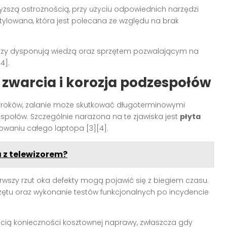
yższą ostrożnością, przy użyciu odpowiednich narzędzi
tylowana, która jest polecana ze względu na brak
którzy dysponują wiedzą oraz sprzętem pozwalającym na
4].
zwarcia i korozja podzespołów
roków, zalanie może skutkować długoterminowymi
espołów. Szczególnie narażona na te zjawiska jest
płyta
nowaniu całego laptopa [3][4].
 z telewizorem?
rwszy rzut oka defekty mogą pojawić się z biegiem czasu.
zętu oraz wykonanie testów funkcjonalnych po incydencie
ością konieczności kosztownej naprawy, zwłaszcza gdy