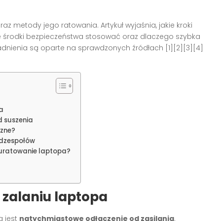
raz metody jego ratowania. Artykuł wyjaśnia, jakie kroki
ie środki bezpieczeństwa stosować oraz dlaczego szybka
nienia są oparte na sprawdzonych źródłach [1][2][3][4]
a
d suszenia
czne?
odzespołów
 uratowanie laptopa?
zalaniu laptopa
a jest
natychmiastowe odłączenie od zasilania
.