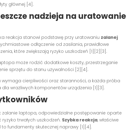
yty głównej [4].
jeszcze nadzieja na uratowanie
bka reakcja stanowi podstawę przy uratowaniu
zalanej
tychmiastowe odłączenie od zasilania, prawidłowe
nia, które zwiększają ryzyko uszkodzeń [1][2][3].
laptopa może rodzić dodatkowe koszty, przestrzeganie
ie sprzętu do stanu używalności [2][4].
 wymaga cierpliwości oraz staranności, a każda próba
 dla wrażliwych komponentów urządzenia [1][3].
użytkowników
 jak zalanie laptopa, odpowiedzialne postępowanie oparte
ryzyko trwałych uszkodzeń.
Szybka reakcja
, właściwe
to fundamenty skutecznej naprawy [1][4].