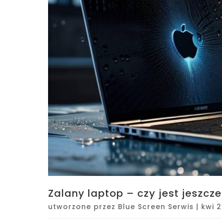
Zalany laptop – czy jest jeszcz
utworzone przez
Blue Screen Serwis
|
kwi 