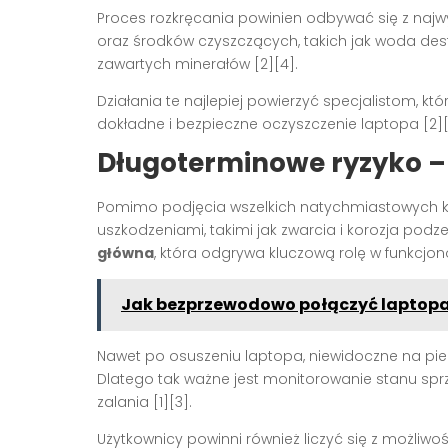
Proces rozkręcania powinien odbywać się z najw
oraz środków czyszczących, takich jak woda des
zawartych minerałów [2][4].
Działania te najlepiej powierzyć specjalistom, 
dokładne i bezpieczne oczyszczenie laptopa [2][
Długoterminowe ryzyko – 
Pomimo podjęcia wszelkich natychmiastowych k
uszkodzeniami, takimi jak zwarcia i korozja podz
główna
, która odgrywa kluczową rolę w funkcjo
Jak bezprzewodowo połączyć laptopa
Nawet po osuszeniu laptopa, niewidoczne na pie
Dlatego tak ważne jest monitorowanie stanu spr
zalania [1][3].
Użytkownicy powinni również liczyć się z możliw