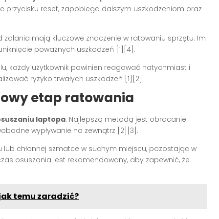
ycie przycisku reset, zapobiega dalszym uszkodzeniom oraz
 zalania mają kluczowe znaczenie w ratowaniu sprzętu. Im
uniknięcie poważnych uszkodzeń [1][4].
lu, każdy użytkownik powinien reagować natychmiast i
izować ryzyko trwałych uszkodzeń [1][2].
zowy etap ratowania
osuszaniu laptopa
. Najlepszą metodą jest obracanie
wobodne wypływanie na zewnątrz [2][3].
u lub chłonnej szmatce w suchym miejscu, pozostając w
 czas osuszania jest rekomendowany, aby zapewnić, że
jak temu zaradzić?