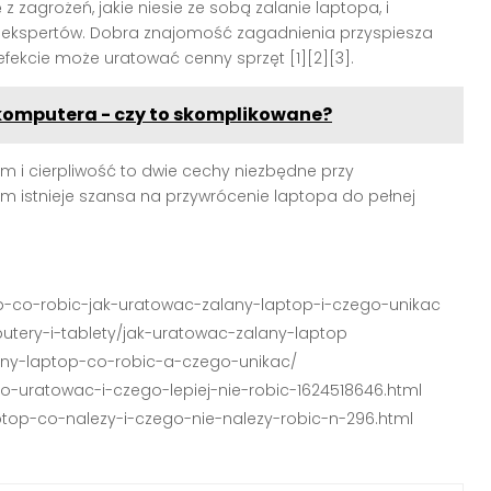
zagrożeń, jakie niesie ze sobą zalanie laptopa, i
 ekspertów. Dobra znajomość zagadnienia przyspiesza
fekcie może uratować cenny sprzęt [1][2][3].
komputera - czy to skomplikowane?
m i cierpliwość to dwie cechy niezbędne przy
ym istnieje szansa na przywrócenie laptopa do pełnej
top-co-robic-jak-uratowac-zalany-laptop-i-czego-unikac
putery-i-tablety/jak-uratowac-zalany-laptop
lany-laptop-co-robic-a-czego-unikac/
-go-uratowac-i-czego-lepiej-nie-robic-1624518646.html
aptop-co-nalezy-i-czego-nie-nalezy-robic-n-296.html