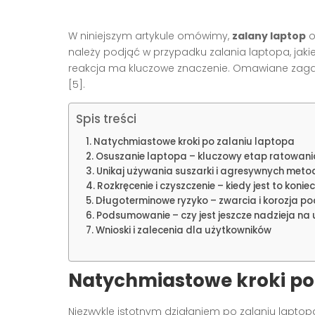
W niniejszym artykule omówimy,
zalany laptop
o
należy podjąć w przypadku zalania laptopa, jak
reakcja ma kluczowe znaczenie. Omawiane zagad
[5].
Spis treści
Natychmiastowe kroki po zalaniu laptopa
Osuszanie laptopa – kluczowy etap ratowani
Unikaj używania suszarki i agresywnych meto
Rozkręcenie i czyszczenie – kiedy jest to konie
Długoterminowe ryzyko – zwarcia i korozja p
Podsumowanie – czy jest jeszcze nadzieja na
Wnioski i zalecenia dla użytkowników
Natychmiastowe kroki po 
Niezwykle istotnym działaniem po zalaniu laptop