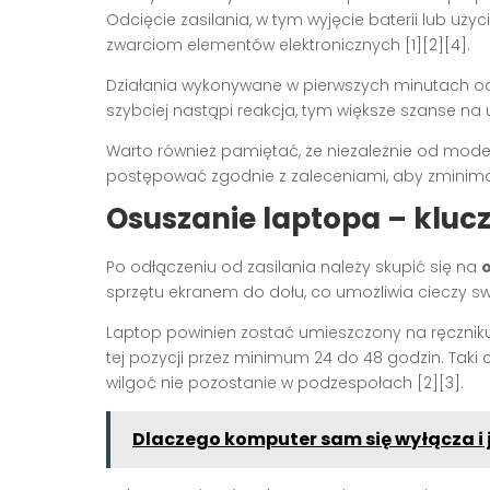
Odcięcie zasilania, w tym wyjęcie baterii lub uż
zwarciom elementów elektronicznych [1][2][4].
Działania wykonywane w pierwszych minutach od
szybciej nastąpi reakcja, tym większe szanse na 
Warto również pamiętać, że niezależnie od mode
postępować zgodnie z zaleceniami, aby zminimal
Osuszanie laptopa – kluc
Po odłączeniu od zasilania należy skupić się na
sprzętu ekranem do dołu, co umożliwia cieczy s
Laptop powinien zostać umieszczony na ręcznik
tej pozycji przez minimum 24 do 48 godzin. Taki
wilgoć nie pozostanie w podzespołach [2][3].
Dlaczego komputer sam się wyłącza i 