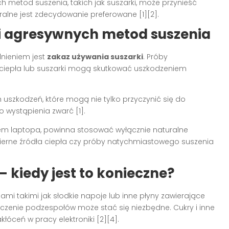
h metod suszenia, takich jak suszarki, może przynieść
ralne jest zdecydowanie preferowane [1][2].
 i agresywnych metod suszenia
nieniem jest
zakaz używania suszarki
. Próby
 ciepła lub suszarki mogą skutkować uszkodzeniem
 uszkodzeń, które mogą nie tylko przyczynić się do
o wystąpienia zwarć [1].
niem laptopa, powinna stosować wyłącznie naturalne
ierne źródła ciepła czy próby natychmiastowego suszenia
– kiedy jest to konieczne?
mi takimi jak słodkie napoje lub inne płyny zawierające
czenie podzespołów może stać się niezbędne. Cukry i inne
łóceń w pracy elektroniki [2][4].