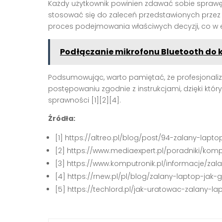
Każdy użytkownik powinien zdawać sobie sprawę z 
stosować się do zaleceń przedstawionych przez
proces podejmowania właściwych decyzji, co w e
Podłączanie mikrofonu Bluetooth do 
Podsumowując, warto pamiętać, że profesjonaliz
postępowaniu zgodnie z instrukcjami, dzięki któr
sprawności [1][2][4].
Źródła:
[1] https://altreo.pl/blog/post/94-zalany-lap
[2] https://www.mediaexpert.pl/poradniki/kom
[3] https://www.komputronik.pl/informacje/za
[4] https://rnew.pl/pl/blog/zalany-laptop-jak
[5] https://techlord.pl/jak-uratowac-zalany-l