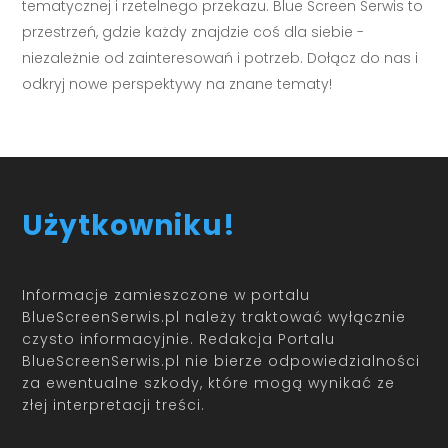
tematycznej i rzetelnego przekazu. Blue Screen Serwis to
przestrzeń, gdzie każdy znajdzie coś dla siebie -
niezależnie od zainteresowań i potrzeb. Dołącz do nas i
odkryj nowe perspektywy na znane tematy!
Użytkowniku!
Informacje zamieszczone w portalu
BlueScreenSerwis.pl należy traktować wyłącznie
czysto informacyjnie. Redakcja Portalu
BlueScreenSerwis.pl nie bierze odpowiedzialności
za ewentualne szkody, które mogą wynikać ze
złej interpretacji treści.