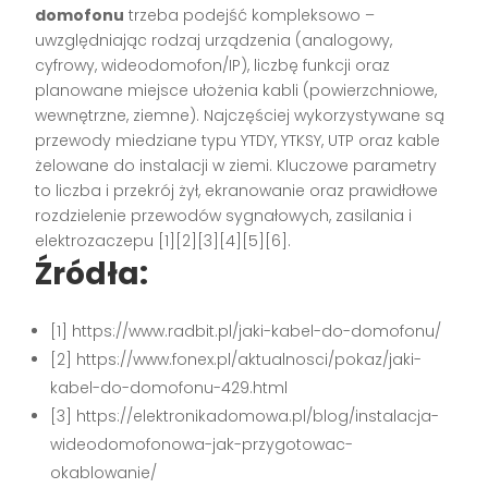
domofonu
trzeba podejść kompleksowo –
uwzględniając rodzaj urządzenia (analogowy,
cyfrowy, wideodomofon/IP), liczbę funkcji oraz
planowane miejsce ułożenia kabli (powierzchniowe,
wewnętrzne, ziemne). Najczęściej wykorzystywane są
przewody miedziane typu YTDY, YTKSY, UTP oraz kable
żelowane do instalacji w ziemi. Kluczowe parametry
to liczba i przekrój żył, ekranowanie oraz prawidłowe
rozdzielenie przewodów sygnałowych, zasilania i
elektrozaczepu
[1][2][3][4][5][6]
.
Źródła:
[1] https://www.radbit.pl/jaki-kabel-do-domofonu/
[2] https://www.fonex.pl/aktualnosci/pokaz/jaki-
kabel-do-domofonu-429.html
[3] https://elektronikadomowa.pl/blog/instalacja-
wideodomofonowa-jak-przygotowac-
okablowanie/