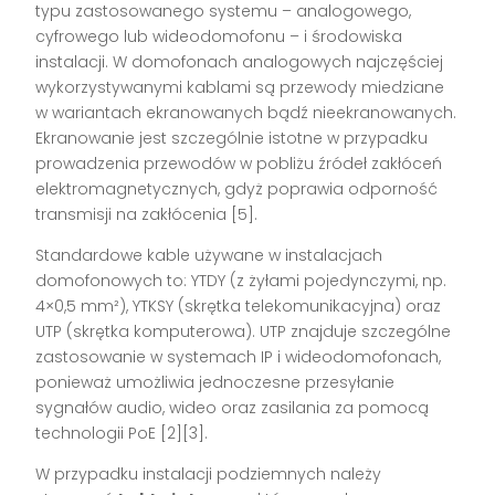
typu zastosowanego systemu – analogowego,
cyfrowego lub wideodomofonu – i środowiska
instalacji. W domofonach analogowych najczęściej
wykorzystywanymi kablami są przewody miedziane
w wariantach ekranowanych bądź nieekranowanych.
Ekranowanie jest szczególnie istotne w przypadku
prowadzenia przewodów w pobliżu źródeł zakłóceń
elektromagnetycznych, gdyż poprawia odporność
transmisji na zakłócenia
[5]
.
Standardowe kable używane w instalacjach
domofonowych to: YTDY (z żyłami pojedynczymi, np.
4×0,5 mm²), YTKSY (skrętka telekomunikacyjna) oraz
UTP (skrętka komputerowa). UTP znajduje szczególne
zastosowanie w systemach IP i wideodomofonach,
ponieważ umożliwia jednoczesne przesyłanie
sygnałów audio, wideo oraz zasilania za pomocą
technologii PoE
[2][3]
.
W przypadku instalacji podziemnych należy