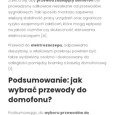
Zaleca się, aby
przewód zasilający domofon
był
prowadzony całkowicie niezależnie od przewodów
sygnałowych. Taki sposób montażu zapewnia
większą stabilność pracy urządzeń oraz ogranicza
ryzyko wzajemnych zakłóceń, które mogą wpływać
na jakość rozmów czy skuteczność sterowania
elektrozaczepem
[4]
.
Przewód do
elektrozaczepu
, odpowiednio
dwużyłowy, o właściwym przekroju powinien być
także wydzielony osobno i dostosowany do
odległości pomiędzy bramką a kasetą domofonową
[1]
.
Podsumowanie: jak
wybrać przewody do
domofonu?
Podsumowując, do
wyboru przewodów do