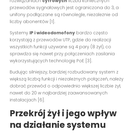
rozwiązaniach
cyfrowych
liczba koniecznych
przewodów sygnałowych jest ograniczona do 3, a
unifony podłączane są równolegle, niezależnie od
liczby abonentów
[1]
.
Systemy
IP i wideodomofony
bardzo często
korzystają z przewodów UTP, gdzie do realizacji
wszystkich funkcji używane są 4 pary (8 żył), co
sprawdza się nawet przy połączeniach zasilania
wykorzystujących technologię PoE
[3]
.
Budując silniejszy, bardziej rozbudowany system z
większą liczbą funkcji i niezależnych połączeń, należy
dobrać przewód o odpowiednio większej liczbie żył,
nawet do 20 w najbardziej zaawansowanych
instalacjach
[6]
.
Przekrój żył i jego wpływ
na działanie systemu