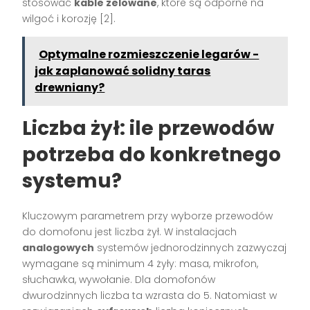
stosować
kable żelowane
, które są odporne na
wilgoć i korozję
[2]
.
Optymalne rozmieszczenie legarów -
jak zaplanować solidny taras
drewniany?
Liczba żył: ile przewodów
potrzeba do konkretnego
systemu?
Kluczowym parametrem przy wyborze przewodów
do domofonu jest liczba żył. W instalacjach
analogowych
systemów jednorodzinnych zazwyczaj
wymagane są minimum 4 żyły: masa, mikrofon,
słuchawka, wywołanie. Dla domofonów
dwurodzinnych liczba ta wzrasta do 5. Natomiast w