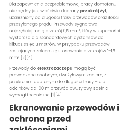
Dla zapewnienia bezproblemowej pracy domofonu
niezbędny jest właściwie dobrany
przekrój żył
,
uzależniony od długości trasy przewodów oraz ilości
przesyłanego prądu. Przewody sygnałowe
najczęściej mają przekrój 0,5 mm², który w zupełności
wystarcza dla standardowych dystansów do
kilkudziesięciu metrów. W przypadku przewodów
zasilających zaleca się stosowanie przekrojów 1–1,5
mm²
[2][4]
.
Przewody do
elektrozaczepu
mogą być
prowadzone osobnym, dwużyłowym kablem, z
przekrojem dobranym do długości trasy – dla
odcinków do 100 m przewód dwużyłowy spełnia
wymogi techniczne
[1][4]
.
Ekranowanie przewodów i
ochrona przed
zakłóceniami