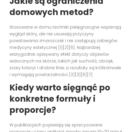
Jakie są ograniczenia
domowych metod?
Stosowane w domu techniki pielęgnacyjne wspierają
wygląd skóry, ale nie usuwają przyczyny
powstawania zmarszczek i nie zastępują zabiegów
medycyny estetycznej [1][2][6]. Najbardziej
wiarygodnie opisywany efekt dotyczy objawów
widocznych na skórze, takich jak suchość, obrzęk,
szary koloryt i drobne linie, a rezultaty są krótkotrwałe
i wymagają powtarzalności [2][3][6][7].
Kiedy warto sięgnąć po
konkretne formuły i
proporcje?
W publikacjach pojawiają się sprecyzowane
proporcje i czasy aplikacji, między innymi 10–20 minut