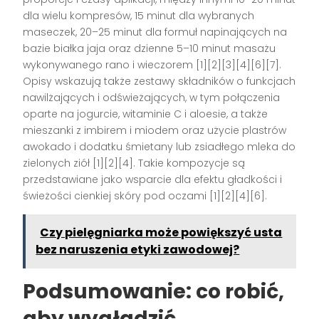
dla wielu kompresów, 15 minut dla wybranych
maseczek, 20–25 minut dla formuł napinających na
bazie białka jaja oraz dzienne 5–10 minut masażu
wykonywanego rano i wieczorem [1][2][3][4][6][7].
Opisy wskazują także zestawy składników o funkcjach
nawilżających i odświeżających, w tym połączenia
oparte na jogurcie, witaminie C i aloesie, a także
mieszanki z imbirem i miodem oraz użycie plastrów
awokado i dodatku śmietany lub zsiadłego mleka do
zielonych ziół [1][2][4]. Takie kompozycje są
przedstawiane jako wsparcie dla efektu gładkości i
świeżości cienkiej skóry pod oczami [1][2][4][6].
Czy pielęgniarka może powiększyć usta
bez naruszenia etyki zawodowej?
Podsumowanie: co robić,
aby wygładzić