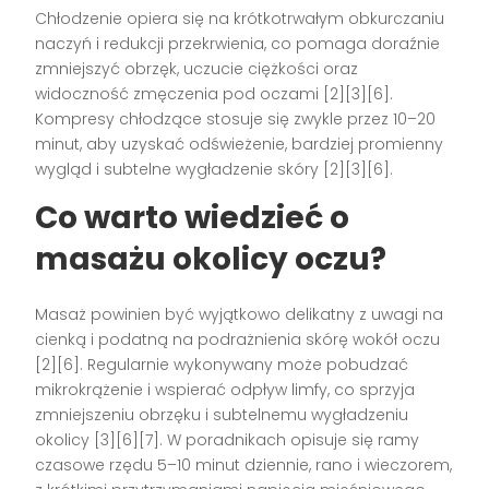
Chłodzenie opiera się na krótkotrwałym obkurczaniu
naczyń i redukcji przekrwienia, co pomaga doraźnie
zmniejszyć obrzęk, uczucie ciężkości oraz
widoczność zmęczenia pod oczami [2][3][6].
Kompresy chłodzące stosuje się zwykle przez 10–20
minut, aby uzyskać odświeżenie, bardziej promienny
wygląd i subtelne wygładzenie skóry [2][3][6].
Co warto wiedzieć o
masażu okolicy oczu?
Masaż powinien być wyjątkowo delikatny z uwagi na
cienką i podatną na podrażnienia skórę wokół oczu
[2][6]. Regularnie wykonywany może pobudzać
mikrokrążenie i wspierać odpływ limfy, co sprzyja
zmniejszeniu obrzęku i subtelnemu wygładzeniu
okolicy [3][6][7]. W poradnikach opisuje się ramy
czasowe rzędu 5–10 minut dziennie, rano i wieczorem,