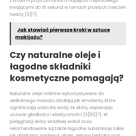
z krótkimi przytrzymaniami napięcia mięśniowego
trwającymi do 15 sekund w ramach prostych ćwiczeń
twarzy [3][7].
Jak stawiać pierwsze kroki w sztuce
makijażu?
Czy naturalne oleje i
łagodne składniki
kosmetyczne pomagają?
Naturalne oleje roślinne wykorzystywane do
delikatnego masażu działają jak emolienty, które
ograniczają ucieczkę wody ze skóry, wspierając
uczucie gładkości i elastyczności [3][5][7]. W
pielęgnacji skóry wrażliwej wokół oczu
rekomendowane są także łagodne substancje, takie
jak alantoina, pantenol, aloes, zielona herbata oraz