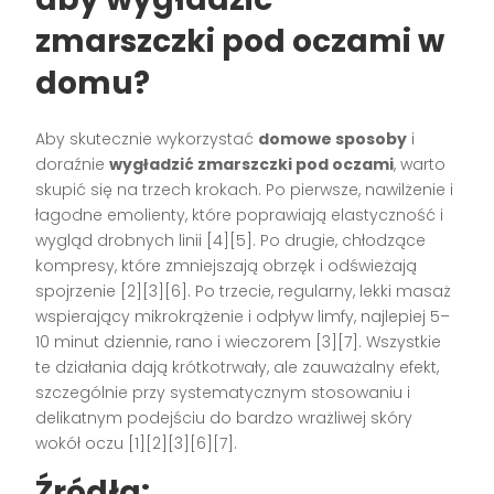
zmarszczki pod oczami w
domu?
Aby skutecznie wykorzystać
domowe sposoby
i
doraźnie
wygładzić zmarszczki pod oczami
, warto
skupić się na trzech krokach. Po pierwsze, nawilżenie i
łagodne emolienty, które poprawiają elastyczność i
wygląd drobnych linii [4][5]. Po drugie, chłodzące
kompresy, które zmniejszają obrzęk i odświeżają
spojrzenie [2][3][6]. Po trzecie, regularny, lekki masaż
wspierający mikrokrążenie i odpływ limfy, najlepiej 5–
10 minut dziennie, rano i wieczorem [3][7]. Wszystkie
te działania dają krótkotrwały, ale zauważalny efekt,
szczególnie przy systematycznym stosowaniu i
delikatnym podejściu do bardzo wrażliwej skóry
wokół oczu [1][2][3][6][7].
Źródła: