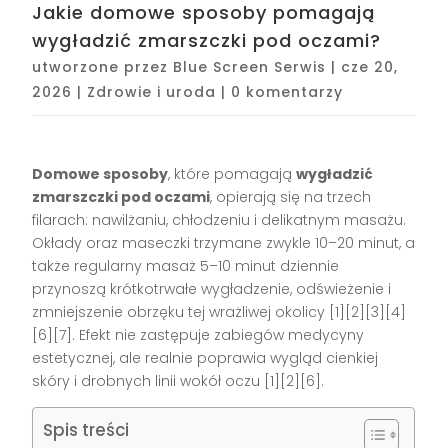
Jakie domowe sposoby pomagają
wygładzić zmarszczki pod oczami?
utworzone przez
Blue Screen Serwis
|
cze 20,
2026
|
Zdrowie i uroda
|
0 komentarzy
Domowe sposoby
, które pomagają
wygładzić
zmarszczki pod oczami
, opierają się na trzech
filarach: nawilżaniu, chłodzeniu i delikatnym masażu.
Okłady oraz maseczki trzymane zwykle 10–20 minut, a
także regularny masaż 5–10 minut dziennie
przynoszą krótkotrwałe wygładzenie, odświeżenie i
zmniejszenie obrzęku tej wrażliwej okolicy [1][2][3][4]
[6][7]. Efekt nie zastępuje zabiegów medycyny
estetycznej, ale realnie poprawia wygląd cienkiej
skóry i drobnych linii wokół oczu [1][2][6].
Spis treści