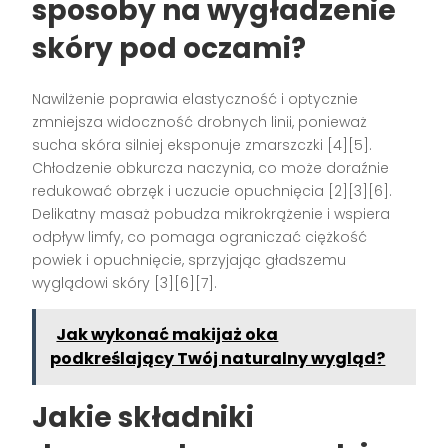
sposoby na wygładzenie
skóry pod oczami?
Nawilżenie poprawia elastyczność i optycznie
zmniejsza widoczność drobnych linii, ponieważ
sucha skóra silniej eksponuje zmarszczki [4][5].
Chłodzenie obkurcza naczynia, co może doraźnie
redukować obrzęk i uczucie opuchnięcia [2][3][6].
Delikatny masaż pobudza mikrokrążenie i wspiera
odpływ limfy, co pomaga ograniczać ciężkość
powiek i opuchnięcie, sprzyjając gładszemu
wyglądowi skóry [3][6][7].
Jak wykonać makijaż oka
podkreślający Twój naturalny wygląd?
Jakie składniki