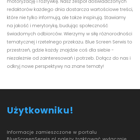
motoryzację i rozrywkę. Nasz zespół doświadczonych
redaktorów każdego dnia dostarcza wartościowe treści,
które nie tylko informują, ale także inspirują. Stawiamy
na jakość i merytorykę, budując społeczność
świadomych odbiorców. Wierzymy w siłę różnorodności
tematycznej i rzetelnego przekazu. Blue Screen Serwis to
przestrzeń, gdzie każdy znajdzie coś dla siebie -
niezależnie od zainteresowań i potrzeb. Dołącz do nas i
odkryj nowe perspektywy na znane tematy!
Użytkowniku!
Informacje zamieszczone w portalu
BlueScreenSerwis.pl należy traktować wyłącznie