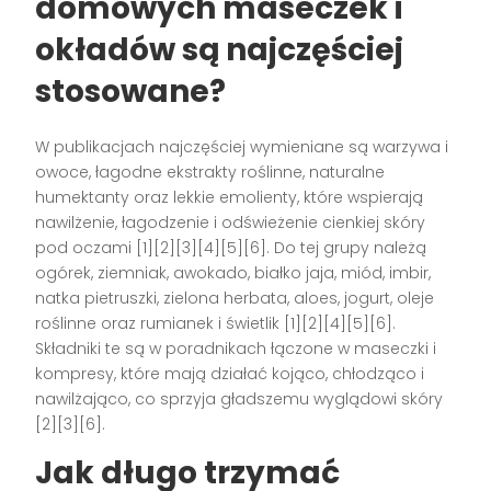
domowych maseczek i
okładów są najczęściej
stosowane?
W publikacjach najczęściej wymieniane są warzywa i
owoce, łagodne ekstrakty roślinne, naturalne
humektanty oraz lekkie emolienty, które wspierają
nawilżenie, łagodzenie i odświeżenie cienkiej skóry
pod oczami [1][2][3][4][5][6]. Do tej grupy należą
ogórek, ziemniak, awokado, białko jaja, miód, imbir,
natka pietruszki, zielona herbata, aloes, jogurt, oleje
roślinne oraz rumianek i świetlik [1][2][4][5][6].
Składniki te są w poradnikach łączone w maseczki i
kompresy, które mają działać kojąco, chłodząco i
nawilżająco, co sprzyja gładszemu wyglądowi skóry
[2][3][6].
Jak długo trzymać