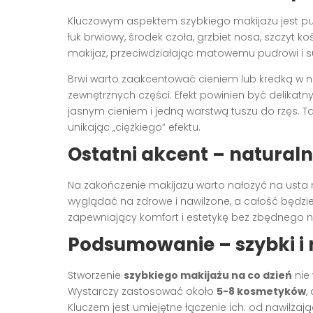
Kluczowym aspektem szybkiego makijażu jest pun
łuk brwiowy, środek czoła, grzbiet nosa, szczyt k
makijaż, przeciwdziałając matowemu pudrowi i su
Brwi warto zaakcentować cieniem lub kredką w n
zewnętrznych części. Efekt powinien być delikatn
jasnym cieniem i jedną warstwą tuszu do rzęs. Ta
unikając „ciężkiego” efektu.
Ostatni akcent – naturaln
Na zakończenie makijażu warto nałożyć na usta 
wyglądać na zdrowe i nawilżone, a całość będzie
zapewniający komfort i estetykę bez zbędnego n
Podsumowanie – szybki i 
Stworzenie
szybkiego makijażu na co dzień
nie
Wystarczy zastosować około
5-8 kosmetyków
,
Kluczem jest umiejętne łączenie ich: od nawilżając