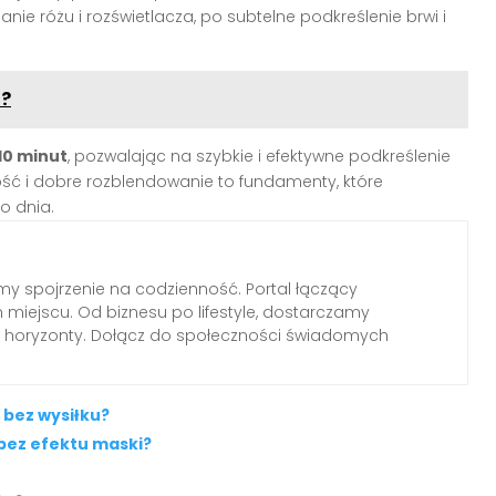
e różu i rozświetlacza, po subtelne podkreślenie brwi i
u?
10 minut
, pozwalając na szybkie i efektywne podkreślenie
ość i dobre rozblendowanie to fundamenty, które
o dnia.
emy spojrzenie na codzienność. Portal łączący
miejscu. Od biznesu po lifestyle, dostarczamy
ają horyzonty. Dołącz do społeczności świadomych
 bez wysiłku?
 bez efektu maski?