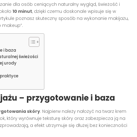
zanie dla osób ceniących naturalny wygląd, świeżość i
 około
10 minut
, dzięki czemu doskonale wpisuje się w
artykule poznasz skuteczny sposób na wykonanie makijażu,
no makeup”.
e i baza
turalnej świeżości
ej urody
 praktyce
ażu – przygotowanie i baza
ygotowania skóry
. Najpierw należy nałożyć na twarz krem
ok, który wyrównuje teksturę skóry oraz zabezpiecza ją na
ozprowadzają, a efekt utrzymuje się dłużej bez konieczności