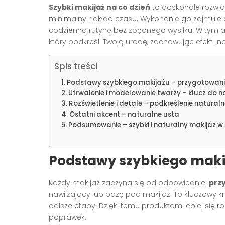
Szybki makijaż na co dzień
to doskonałe rozwią
minimalny nakład czasu. Wykonanie go zajmuje
codzienną rutynę bez zbędnego wysiłku. W tym 
który podkreśli Twoją urodę, zachowując efekt „
Spis treści
Podstawy szybkiego makijażu – przygotowani
Utrwalenie i modelowanie twarzy – klucz do na
Rozświetlenie i detale – podkreślenie naturaln
Ostatni akcent – naturalne usta
Podsumowanie – szybki i naturalny makijaż w
Podstawy szybkiego makij
Każdy makijaż zaczyna się od odpowiedniej
prz
nawilżający lub bazę pod makijaż. To kluczowy kr
dalsze etapy. Dzięki temu produktom lepiej się r
poprawek.