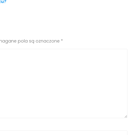
żu?
agane pola są oznaczone
*