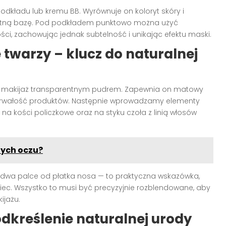
dkładu lub kremu BB. Wyrównuje on koloryt skóry i
likatną bazę. Pod podkładem punktowo można użyć
ci, zachowując jednak subtelność i unikając efektu maski.
twarzy – klucz do naturalnej
lić makijaż transparentnym pudrem. Zapewnia on matowy
ża trwałość produktów. Następnie wprowadzamy elementy
a kości policzkowe oraz na styku czoła z linią włosów
nych oczu?
ło dwa palce od płatka nosa — to praktyczna wskazówka,
ec. Wszystko to musi być precyzyjnie rozblendowane, aby
ijażu.
podkreślenie naturalnej urody