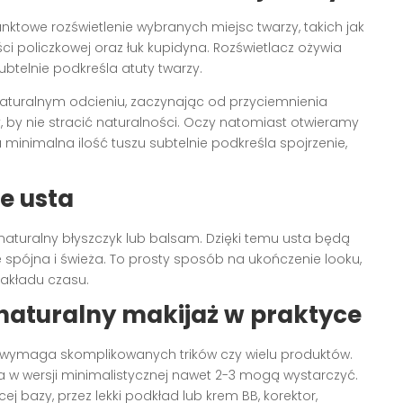
ktowe rozświetlenie wybranych miejsc twarzy, takich jak
ości policzkowej oraz łuk kupidyna. Rozświetlacz ożywia
btelnie podkreśla atuty twarzy.
aturalnym odcieniu, zaczynając od przyciemnienia
y, by nie stracić naturalności. Oczy natomiast otwieramy
 minimalna ilość tuszu subtelnie podkreśla spojrzenie,
e usta
naturalny błyszczyk lub balsam. Dzięki temu usta będą
 spójna i świeża. To prosty sposób na ukończenie looku,
akładu czasu.
naturalny makijaż w praktyce
 wymaga skomplikowanych trików czy wielu produktów.
 a w wersji minimalistycznej nawet 2-3 mogą wystarczyć.
ej bazy, przez lekki podkład lub krem BB, korektor,