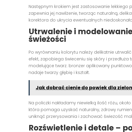
Następnym krokiem jest zastosowanie lekkiego po
zapewnia jej nawilżenie, tworząc naturalną, de
korektora do ukrycia ewentualnych niedoskonałoś
Utrwalenie i modelowanie 
świeżości
Po wyrównaniu kolorytu należy delikatnie utrwa
efekt, zapobiega świeceniu się skóry i przedłu
modelujące twarz: bronzer aplikowany punktowo n
nadaje twarzy głębię i kształt.
Jak dobrać cienie do powiek dla zielo
Na policzki nakładamy niewielką ilość różu, oko
która pomaga uzyskać naturalny, zdrowy rumieni
uniknąć przerysowania i zachować świeżość mak
Rozświetlenie i detale – 