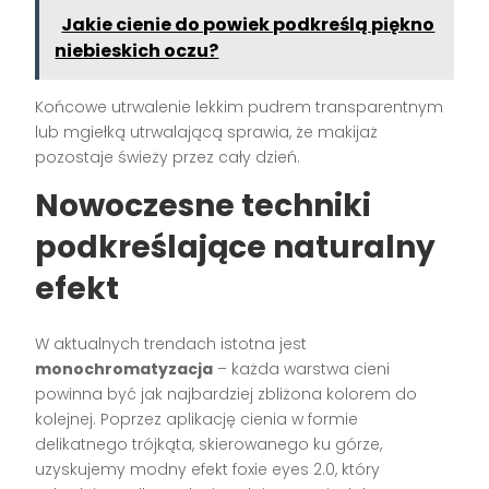
Jakie cienie do powiek podkreślą piękno
niebieskich oczu?
Końcowe utrwalenie lekkim pudrem transparentnym
lub mgiełką utrwalającą sprawia, że makijaż
pozostaje świeży przez cały dzień.
Nowoczesne techniki
podkreślające naturalny
efekt
W aktualnych trendach istotna jest
monochromatyzacja
– każda warstwa cieni
powinna być jak najbardziej zbliżona kolorem do
kolejnej. Poprzez aplikację cienia w formie
delikatnego trójkąta, skierowanego ku górze,
uzyskujemy modny efekt foxie eyes 2.0, który