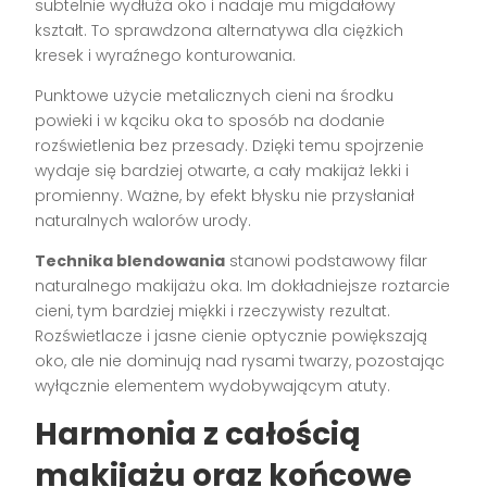
subtelnie wydłuża oko i nadaje mu migdałowy
kształt. To sprawdzona alternatywa dla ciężkich
kresek i wyraźnego konturowania.
Punktowe użycie metalicznych cieni na środku
powieki i w kąciku oka to sposób na dodanie
rozświetlenia bez przesady. Dzięki temu spojrzenie
wydaje się bardziej otwarte, a cały makijaż lekki i
promienny. Ważne, by efekt błysku nie przysłaniał
naturalnych walorów urody.
Technika blendowania
stanowi podstawowy filar
naturalnego makijażu oka. Im dokładniejsze roztarcie
cieni, tym bardziej miękki i rzeczywisty rezultat.
Rozświetlacze i jasne cienie optycznie powiększają
oko, ale nie dominują nad rysami twarzy, pozostając
wyłącznie elementem wydobywającym atuty.
Harmonia z całością
makijażu oraz końcowe