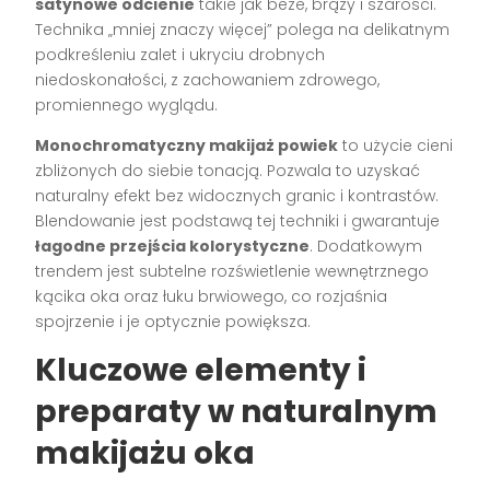
satynowe odcienie
takie jak beże, brązy i szarości.
Technika „mniej znaczy więcej” polega na delikatnym
podkreśleniu zalet i ukryciu drobnych
niedoskonałości, z zachowaniem zdrowego,
promiennego wyglądu.
Monochromatyczny makijaż powiek
to użycie cieni
zbliżonych do siebie tonacją. Pozwala to uzyskać
naturalny efekt bez widocznych granic i kontrastów.
Blendowanie jest podstawą tej techniki i gwarantuje
łagodne przejścia kolorystyczne
. Dodatkowym
trendem jest subtelne rozświetlenie wewnętrznego
kącika oka oraz łuku brwiowego, co rozjaśnia
spojrzenie i je optycznie powiększa.
Kluczowe elementy i
preparaty w naturalnym
makijażu oka