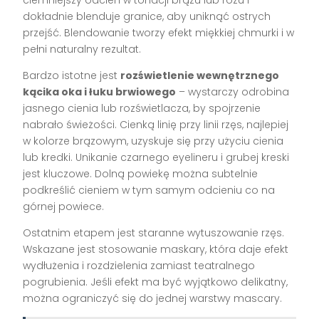
dokładnie blenduje granice, aby uniknąć ostrych
przejść. Blendowanie tworzy efekt miękkiej chmurki i w
pełni naturalny rezultat.
Bardzo istotne jest
rozświetlenie wewnętrznego
kącika oka i łuku brwiowego
– wystarczy odrobina
jasnego cienia lub rozświetlacza, by spojrzenie
nabrało świeżości. Cienką linię przy linii rzęs, najlepiej
w kolorze brązowym, uzyskuje się przy użyciu cienia
lub kredki. Unikanie czarnego eyelineru i grubej kreski
jest kluczowe. Dolną powiekę można subtelnie
podkreślić cieniem w tym samym odcieniu co na
górnej powiece.
Ostatnim etapem jest staranne wytuszowanie rzęs.
Wskazane jest stosowanie maskary, która daje efekt
wydłużenia i rozdzielenia zamiast teatralnego
pogrubienia. Jeśli efekt ma być wyjątkowo delikatny,
można ograniczyć się do jednej warstwy mascary.