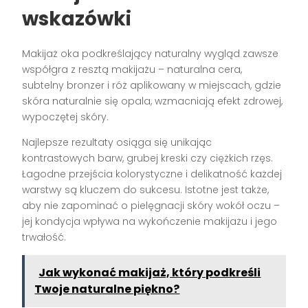
wskazówki
Makijaż oka podkreślający naturalny wygląd zawsze
współgra z resztą makijażu – naturalna cera,
subtelny bronzer i róż aplikowany w miejscach, gdzie
skóra naturalnie się opala, wzmacniają efekt zdrowej,
wypoczętej skóry.
Najlepsze rezultaty osiąga się unikając
kontrastowych barw, grubej kreski czy ciężkich rzęs.
Łagodne przejścia kolorystyczne i delikatność każdej
warstwy są kluczem do sukcesu. Istotne jest także,
aby nie zapominać o pielęgnacji skóry wokół oczu –
jej kondycja wpływa na wykończenie makijażu i jego
trwałość.
Jak wykonać makijaż, który podkreśli
Twoje naturalne piękno?