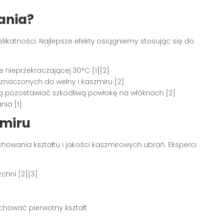
ania?
ikatności. Najlepsze efekty osiągniemy stosując się do
 nieprzekraczającej 30°C [1][2]
eznaczonych do wełny i kaszmiru [2]
gą pozostawiać szkodliwą powłokę na włóknach [2]
nia [1]
zmiru
owania kształtu i jakości kaszmirowych ubrań. Eksperci
chni [2][3]
chować pierwotny kształt