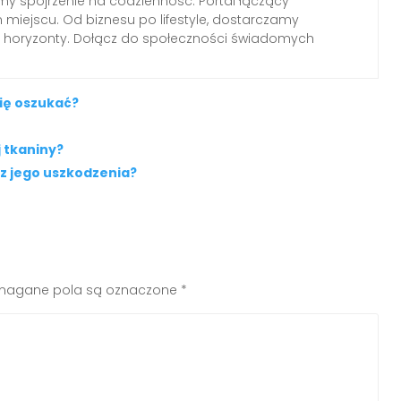
emy spojrzenie na codzienność. Portal łączący
miejscu. Od biznesu po lifestyle, dostarczamy
ają horyzonty. Dołącz do społeczności świadomych
się oszukać?
j tkaniny?
z jego uszkodzenia?
agane pola są oznaczone
*