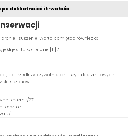
 po delikatności i trwałości
nserwacji
o pranie i suszenie. Warto pamiętać również o:
jeśli jest to konieczne [1][2]
acząco przedłużyć żywotność naszych kaszmirowych
wiele sezonów.
owac-kaszmir/271
-o-kaszmir
alik/