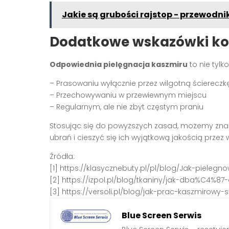
Jakie są grubości rajstop - przewodnik
Dodatkowe wskazówki ko
Odpowiednia pielęgnacja kaszmiru
to nie tylk
– Prasowaniu wyłącznie przez wilgotną ściereczkę, 
– Przechowywaniu w przewiewnym miejscu
– Regularnym, ale nie zbyt częstym praniu
Stosując się do powyższych zasad, możemy zn
ubrań i cieszyć się ich wyjątkową jakością przez 
Źródła:
[1] https://klasycznebuty.pl/pl/blog/Jak-pielegn
[2] https://izpol.pl/blog/tkaniny/jak-dba%C4%87
[3] https://versoli.pl/blog/jak-prac-kaszmirowy-sz
Blue Screen Serwis