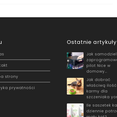
u
Ostatnie artykuły
as
Jak samodziel
zaprogramow
takt
pilot Nice w
domowy…
a strony
Jak dobrać
właściwą ilość
ityka prywatności
karmy dla
szczeniaka yo
Ile saszetek k
dziennie potrz
mały kot?