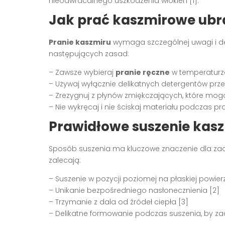
nieodwracalnego uszkodzenia włókien [1].
Jak prać kaszmirowe ubr
Pranie kaszmiru
wymaga szczególnej uwagi i del
następujących zasad:
– Zawsze wybieraj
pranie ręczne
w temperaturze
– Używaj wyłącznie delikatnych detergentów prz
– Zrezygnuj z płynów zmiękczających, które mo
– Nie wykręcaj i nie ściskaj materiału podczas pra
Prawidłowe suszenie kas
Sposób suszenia ma kluczowe znaczenie dla zach
zalecają:
– Suszenie w pozycji poziomej na płaskiej powierz
– Unikanie bezpośredniego nasłonecznienia [2]
– Trzymanie z dala od źródeł ciepła [3]
– Delikatne formowanie podczas suszenia, by za