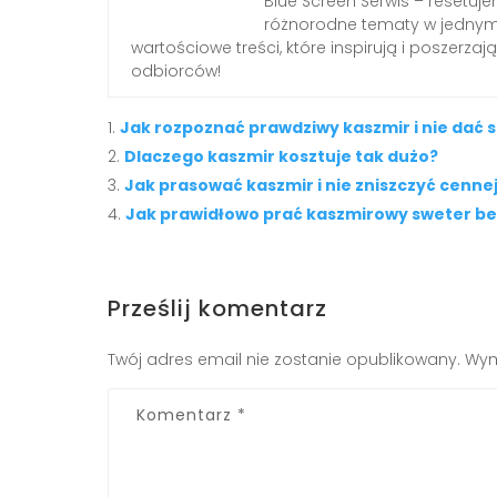
Blue Screen Serwis – resetuj
różnorodne tematy w jednym 
wartościowe treści, które inspirują i poszerz
odbiorców!
Jak rozpoznać prawdziwy kaszmir i nie dać 
Dlaczego kaszmir kosztuje tak dużo?
Jak prasować kaszmir i nie zniszczyć cenne
Jak prawidłowo prać kaszmirowy sweter be
Prześlij komentarz
Twój adres email nie zostanie opublikowany.
Wym