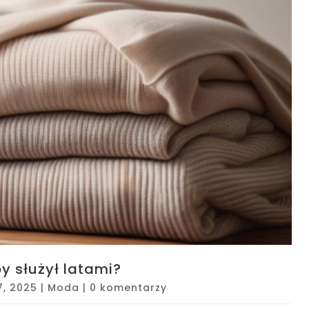
y służył latami?
7, 2025
|
Moda
|
0 komentarzy