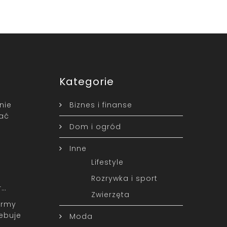
Kategorie
nie
Biznes i finanse
ać
Dom i ogród
Inne
Lifestyle
Rozrywka i sport
r…
Zwierzęta
army
ebuje
Moda