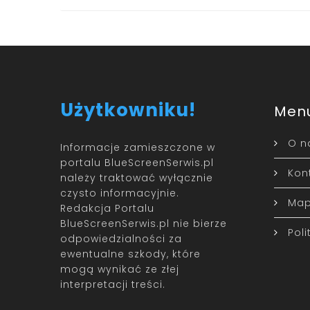
Użytkowniku!
Men
O n
Informacje zamieszczone w
portalu BlueScreenSerwis.pl
Kon
należy traktować wyłącznie
czysto informacyjnie.
Map
Redakcja Portalu
BlueScreenSerwis.pl nie bierze
Pol
odpowiedzialności za
ewentualne szkody, które
mogą wynikać ze złej
interpretacji treści.