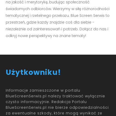
na jakość i merytorykę, budując społeczność
świadomych odbiorców. Wierzymy w siłę różnorodności
tematycznej i rzetelnego przekazu. Blue Screen Serwis to
przestrzeń, gdzie każdy znajdzie coś dla siebie -
niezależnie od zainteresowań i potrzeb. Dołącz do nas i
odkryj nowe perspektywy na znane tematy!
Użytkowniku!
Informacje zamieszczone w portalu
BlueScreenSerwis.pl należy traktować wyłącznie
czysto informacyjnie. Redakcja Portalu
BlueScreenSerwis.pl nie bierze odpowiedzialności
za ewentualne szkody, które mogą wynikać ze