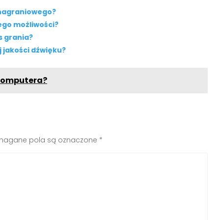
 nagraniowego?
jego możliwości?
s grania?
j jakości dźwięku?
 komputera?
agane pola są oznaczone
*