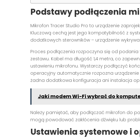
Podstawy podłączenia mik
Mikrofon Tracer Studio Pro to urządzenie zaproj
Kluczową cechą jest jego kompatybilność z syst
dodatkowych sterowników – urządzenie wykrywa 
Proces podłączenia rozpoczyna się od podania 
zestawu. Kabel ma długość 1,4 metra, co zapewn
ustawieniu mikrofonu. Wystarczy podłączyć ko
operacyjny automatycznie rozpozna urządzenie i 
żadna dodatkowa konfiguracja ani instalacja op
Jaki modem Wi-Fi wybrać do kompute
Należy pamiętać, aby podłączać mikrofon do por
mogą powodować zakłócenia dźwięku lub proble
Ustawienia systemowe i o