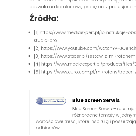
pozwala na komfortową pracę oraz profesjonaln
Źródła:
[1] https://www.mediaexpert.pl/lp,instrukcje-
studio-pro
[2] https://www.youtube.com/watch?v=JQe4c
[3] https://www.tracer.pl/zestaw-z-mikrofonem
[4] https://www.mediaexpert.pl/products/files
[5] https://www.euro.com.pl/mikrofony/trace
Blue Screen Serwis
Blue Screen Serwis – resetuj
różnorodne tematy w jednym 
wartościowe treści, które inspirują i poszerz
odbiorców!