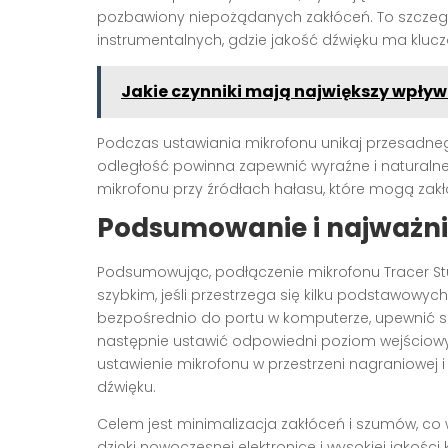
pozbawiony niepożądanych zakłóceń. To szczegól
instrumentalnych, gdzie jakość dźwięku ma klucz
Jakie czynniki mają największy wpły
Podczas ustawiania mikrofonu unikaj przesadne
odległość powinna zapewnić wyraźne i naturalne 
mikrofonu przy źródłach hałasu, które mogą zakł
Podsumowanie i najważni
Podsumowując, podłączenie mikrofonu Tracer Stu
szybkim, jeśli przestrzega się kilku podstawowy
bezpośrednio do portu w komputerze, upewnić si
następnie ustawić odpowiedni poziom wejściow
ustawienie mikrofonu w przestrzeni nagraniowej 
dźwięku.
Celem jest minimalizacja zakłóceń i szumów, co 
dzięki nowoczesnej elektronice i wysokiej jakośc