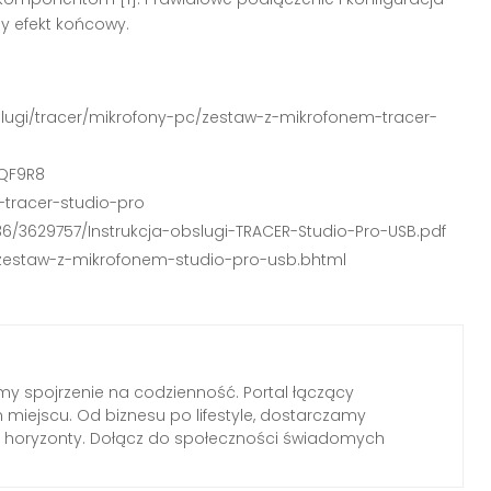
y efekt końcowy.
obslugi/tracer/mikrofony-pc/zestaw-z-mikrofonem-tracer-
iQF9R8
-tracer-studio-pro
/36/3629757/Instrukcja-obslugi-TRACER-Studio-Pro-USB.pdf
r-zestaw-z-mikrofonem-studio-pro-usb.bhtml
emy spojrzenie na codzienność. Portal łączący
miejscu. Od biznesu po lifestyle, dostarczamy
ają horyzonty. Dołącz do społeczności świadomych