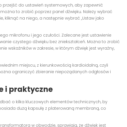
to przejść do ustawień systemowych, aby zapewnić
można to zrobić poprzez panel dźwięku. Należy wybrać
ie, kliknąć na niego, a następnie wybrać „Ustaw jako
go mikrofonu i jego czułości. Zalecane jest ustawienie
wanie czystego dźwięku bez zniekształceń. Można to zrobić
nie wskaźników w zakresie, w którym dźwięk jest wyraźny,
iednim miejscu, z kierunkowością kardioidalną, czyli
można ograniczyć zbieranie niepożądanych odgłosów i
 i praktyczne
adbać o kilka kluczowych elementów technicznych, by
 posiada dużą kapsułę z platerowaną membraną, co
transformatora w obwodzie, sprawiają, że dźwięk jest