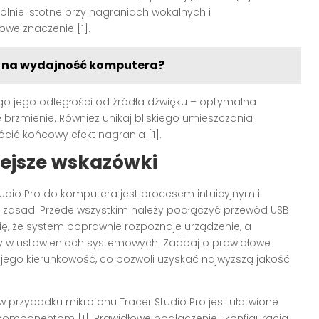
nie istotne przy nagraniach wokalnych i
owe znaczenie [1].
w na wydajność komputera?
go jego odległości od źródła dźwięku – optymalna
brzmienie. Również unikaj bliskiego umieszczania
ócić końcowy efekt nagrania [1].
ejsze wskazówki
dio Pro do komputera jest procesem intuicyjnym i
ch zasad. Przede wszystkim należy podłączyć przewód USB
ę, że system poprawnie rozpoznaje urządzenie, a
y w ustawieniach systemowych. Zadbaj o prawidłowe
i jego kierunkowość, co pozwoli uzyskać najwyższą jakość
w przypadku mikrofonu Tracer Studio Pro jest ułatwione
i komponentom [1]. Prawidłowe podłączenie i konfiguracja