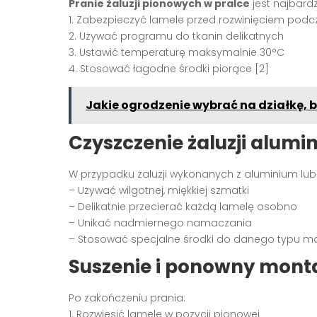
Pranie żaluzji pionowych w pralce
jest najbard
1. Zabezpieczyć lamele przed rozwinięciem podc
2. Używać programu do tkanin delikatnych
3. Ustawić temperaturę maksymalnie 30°C
4. Stosować łagodne środki piorące [2]
Jakie ogrodzenie wybrać na działkę, 
Czyszczenie żaluzji alum
W przypadku żaluzji wykonanych z aluminium lub
– Używać wilgotnej, miękkiej szmatki
– Delikatnie przecierać każdą lamelę osobno
– Unikać nadmiernego namaczania
– Stosować specjalne środki do danego typu mat
Suszenie i ponowny mont
Po zakończeniu prania:
1. Rozwiesić lamele w pozycji pionowej