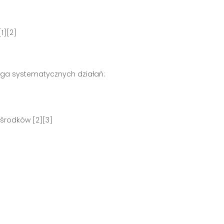
1][2]
a systematycznych działań:
 środków [2][3]