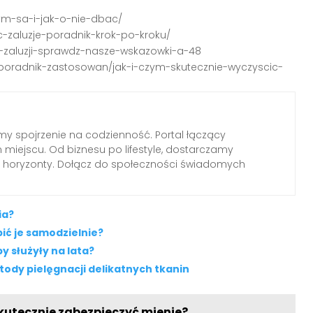
czym-sa-i-jak-o-nie-dbac/
ic-zaluzje-poradnik-krok-po-kroku/
ie-zaluzji-sprawdz-nasze-wskazowki-a-48
poradnik-zastosowan/jak-i-czym-skutecznie-wyczyscic-
emy spojrzenie na codzienność. Portal łączący
miejscu. Od biznesu po lifestyle, dostarczamy
ają horyzonty. Dołącz do społeczności świadomych
ia?
ić je samodzielnie?
y służyły na lata?
ody pielęgnacji delikatnych tkanin
kutecznie zabezpieczyć mienie?