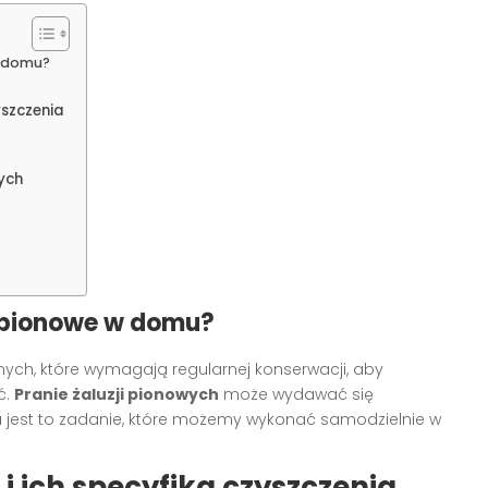
w domu?
yszczenia
ych
e pionowe w domu?
nych, które wymagają regularnej konserwacji, aby
ć.
Pranie żaluzji pionowych
może wydawać się
 jest to zadanie, które możemy wykonać samodzielnie w
i ich specyfika czyszczenia