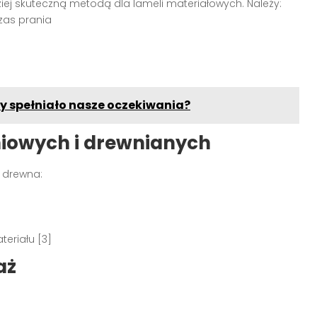
ziej skuteczną metodą dla lameli materiałowych. Należy:
zas prania
by spełniało nasze oczekiwania?
iniowych i drewnianych
 drewna:
eriału [3]
aż