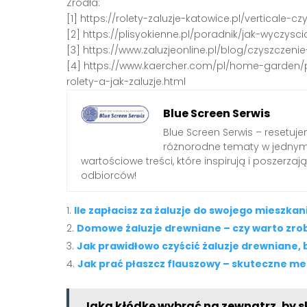
Źródła:
[1] https://rolety-zaluzje-katowice.pl/verticale-
[2] https://plisyokienne.pl/poradnik/jak-wyczysc
[3] https://www.zaluzjeonline.pl/blog/czyszczen
[4] https://www.kaercher.com/pl/home-garden/
rolety-a-jak-zaluzje.html
Blue Screen Serwis
Blue Screen Serwis – resetuj
różnorodne tematy w jednym 
wartościowe treści, które inspirują i poszerz
odbiorców!
Ile zapłacisz za żaluzje do swojego mieszkan
Domowe żaluzje drewniane – czy warto zrob
Jak prawidłowo czyścić żaluzje drewniane, b
Jak prać płaszcz flauszowy – skuteczne met
Jaką kłódkę wybrać na zewnątrz, by s