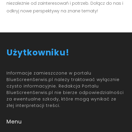
niezależnie od zainteresowań i potrzeb. Dołącz do nas i
odkryj nowe perspektywy na znane tematy!
Użytkowniku!
Informacje zamieszczone w portalu
BlueScreenSerwis.pl należy traktować wyłącznie
czysto informacyjnie. Redakcja Portalu
BlueScreenSerwis.pl nie bierze odpowiedzialności
za ewentualne szkody, które mogą wynikać ze
złej interpretacji treści.
Menu