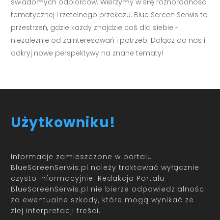
świadomych odbiorców. Wierzymy w siłę różnorodności
tematycznej i rzetelnego przekazu. Blue Screen Serwis to
przestrzeń, gdzie każdy znajdzie coś dla siebie -
niezależnie od zainteresowań i potrzeb. Dołącz do nas i
odkryj nowe perspektywy na znane tematy!
Użytkowniku!
Informacje zamieszczone w portalu
BlueScreenSerwis.pl należy traktować wyłącznie
czysto informacyjnie. Redakcja Portalu
BlueScreenSerwis.pl nie bierze odpowiedzialności
za ewentualne szkody, które mogą wynikać ze
złej interpretacji treści.