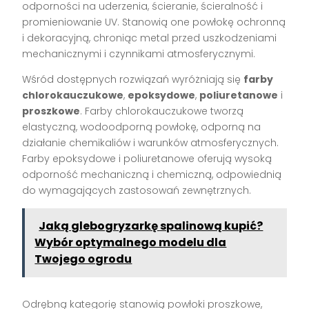
odporności na uderzenia, ścieranie, ścieralność i
promieniowanie UV. Stanowią one powłokę ochronną
i dekoracyjną, chroniąc metal przed uszkodzeniami
mechanicznymi i czynnikami atmosferycznymi.
Wśród dostępnych rozwiązań wyróżniają się
farby
chlorokauczukowe
,
epoksydowe
,
poliuretanowe
i
proszkowe
. Farby chlorokauczukowe tworzą
elastyczną, wodoodporną powłokę, odporną na
działanie chemikaliów i warunków atmosferycznych.
Farby epoksydowe i poliuretanowe oferują wysoką
odporność mechaniczną i chemiczną, odpowiednią
do wymagających zastosowań zewnętrznych.
Jaką glebogryzarkę spalinową kupić?
Wybór optymalnego modelu dla
Twojego ogrodu
Odrębną kategorię stanowią powłoki proszkowe,