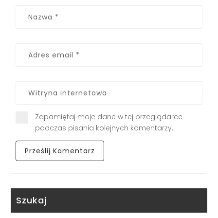
Zapamiętaj moje dane w tej przeglądarce
podczas pisania kolejnych komentarzy.
Szukaj