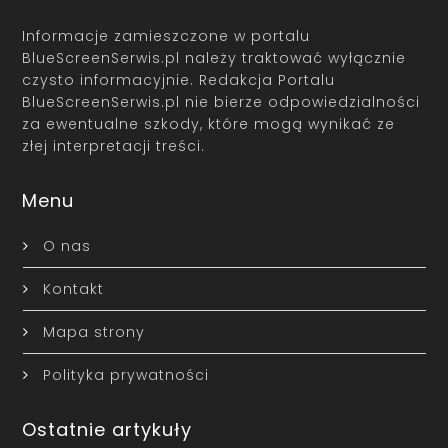
Informacje zamieszczone w portalu
BlueScreenSerwis.pl należy traktować wyłącznie
czysto informacyjnie. Redakcja Portalu
BlueScreenSerwis.pl nie bierze odpowiedzialności
za ewentualne szkody, które mogą wynikać ze
złej interpretacji treści.
Menu
O nas
Kontakt
Mapa strony
Polityka prywatności
Ostatnie artykuły