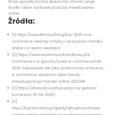
W ten sposób można skutecznie chronić swoje
środki i dane osobowe podczas inwestowania
online.
Źródła:
[1] https://www.ifirma.pl/blog/luty-2025-w-e-
commerce-rekordy-zmiany-i-przyszlosc-handlu-
online-co-warto-wiedziec/
[2] https://www.wiadomoscihandlowe.pl/e-
commerce-i-e-grocery/rynek-e-commerce/rok-
2025-zapowiada-sie-jako-przelomowy-w-branzy-
e-commerce-wiadomo-jakie-trendy-
zrewolucjonizuja-handel-online-2522416
[3] https://dnarynkow.pl/sytuacja-na-gieldzie-
komentarz-16-04-2025/
[4]
https://biznes.interia.pl/gieldy/aktualnosci/news-
polska-gielda-zawiesila-na-godzine-notowania-