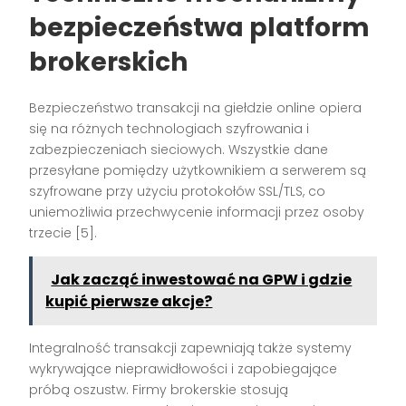
bezpieczeństwa platform
brokerskich
Bezpieczeństwo transakcji na giełdzie online opiera
się na różnych technologiach szyfrowania i
zabezpieczeniach sieciowych. Wszystkie dane
przesyłane pomiędzy użytkownikiem a serwerem są
szyfrowane przy użyciu protokołów SSL/TLS, co
uniemożliwia przechwycenie informacji przez osoby
trzecie [5].
Jak zacząć inwestować na GPW i gdzie
kupić pierwsze akcje?
Integralność transakcji zapewniają także systemy
wykrywające nieprawidłowości i zapobiegające
próbą oszustw. Firmy brokerskie stosują