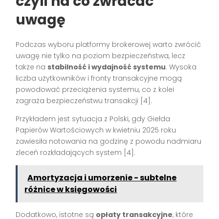
czyli na co zwracać
uwagę
Podczas wyboru platformy brokerowej warto zwrócić
uwagę nie tylko na poziom bezpieczeństwa, lecz
także na
stabilność i wydajność systemu
. Wysoka
liczba użytkowników i fronty transakcyjne mogą
powodować przeciążenia systemu, co z kolei
zagraża bezpieczeństwu transakcji [4].
Przykładem jest sytuacja z Polski, gdy Giełda
Papierów Wartościowych w kwietniu 2025 roku
zawiesiła notowania na godzinę z powodu nadmiaru
zleceń rozkładających system [4].
Amortyzacja i umorzenie - subtelne
różnice w księgowości
Dodatkowo, istotne są
opłaty transakcyjne
, które