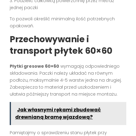
3. Podzielić całkowitą powierzchnię przez metraż
jednej paczki
To pozwoli określić minimalną ilość potrzebnych
opakowań.
Przechowywanie i
transport płytek 60×60
Płytki gresowe 60×60
wymagają odpowiedniego
składowania. Paczki należy układać na równym
podłożu, maksymalnie 4-5 warstw jedna na drugiej.
Zabezpiecza to materiał przed uszkodzeniem i
ułatwia późniejszy transport na miejsce montażu.
Jak własnymi rękami zbudować
drewnianą bramę wjazdową?
Pamiętajmy o sprawdzeniu stanu płytek przy