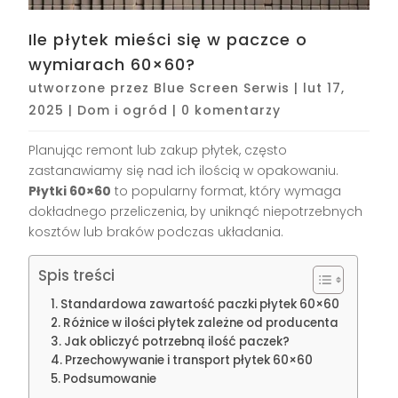
Ile płytek mieści się w paczce o
wymiarach 60×60?
utworzone przez
Blue Screen Serwis
|
lut 17,
2025
|
Dom i ogród
|
0 komentarzy
Planując remont lub zakup płytek, często
zastanawiamy się nad ich ilością w opakowaniu.
Płytki 60×60
to popularny format, który wymaga
dokładnego przeliczenia, by uniknąć niepotrzebnych
kosztów lub braków podczas układania.
Spis treści
Standardowa zawartość paczki płytek 60×60
Różnice w ilości płytek zależne od producenta
Jak obliczyć potrzebną ilość paczek?
Przechowywanie i transport płytek 60×60
Podsumowanie