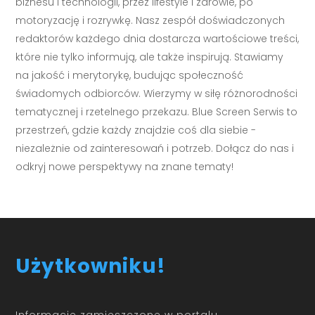
biznesu i technologii, przez lifestyle i zdrowie, po
motoryzację i rozrywkę. Nasz zespół doświadczonych
redaktorów każdego dnia dostarcza wartościowe treści,
które nie tylko informują, ale także inspirują. Stawiamy
na jakość i merytorykę, budując społeczność
świadomych odbiorców. Wierzymy w siłę różnorodności
tematycznej i rzetelnego przekazu. Blue Screen Serwis to
przestrzeń, gdzie każdy znajdzie coś dla siebie -
niezależnie od zainteresowań i potrzeb. Dołącz do nas i
odkryj nowe perspektywy na znane tematy!
Użytkowniku!
Informacje zamieszczone w portalu